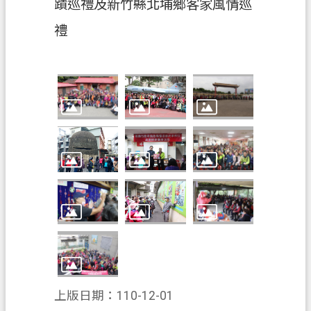
蹟巡禮及新竹縣北埔鄉客家風情巡
政
禮
府
資
訊
公
開
回
首
頁
網
站
導
覽
市
上版日期：110-12-01
政