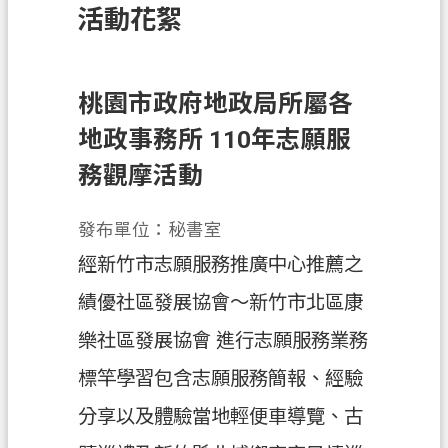
活動花絮
訊
息
公
告
桃園市政府地政局所屬各
地政事務所 110年志願服
業
務
務觀摩活動
資
訊
發布單位：秘書室
土
經新竹市志願服務推廣中心推薦之
地
績優社區發展協會～新竹市北區康
開
發
樂社區發展協會 進行志願服務業務
便
標竿學習包含志願服務簡報、經驗
民
分享以及體驗當地輕便車導覽、古
服
務