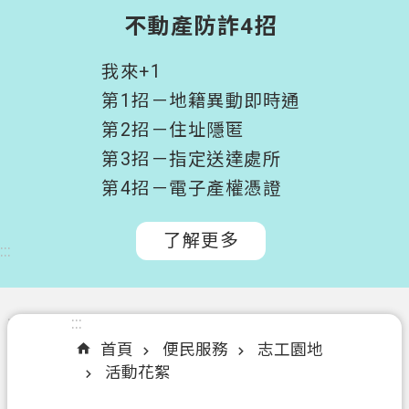
階
不動產防詐4招
搜
尋
我來+1
桃
第1招－地籍異動即時通
園
第2招－住址隱匿
市
第3招－指定送達處所
政
府
第4招－電子產權憑證
所
屬
了解更多
:::
機
關
認
:::
:::
識
首頁
便民服務
志工園地
我
活動花絮
們