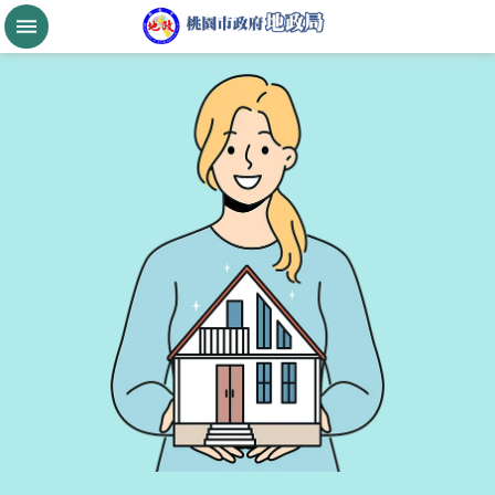
跳到主要內容區塊
桃
園
市
政
府
航
空
城
公
告
現
值
進