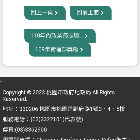
信
回上一頁
回最上面
箱
常
110年內政業務志願...
見
問
109年衛福部獎勵
題
E
n
g
:::
l
i
Copyright © 2023 桃園市政府地政局 All Rights
s
Reserved.
h
地址：330206 桃園市桃園區縣府路1號3、4、5樓
桃
服務電話：(03)3322101(代表號)
園
傳真:(03)3362900
市
政
瀏覽器支援：Chrome、Firefox、Edge、Safari為主，