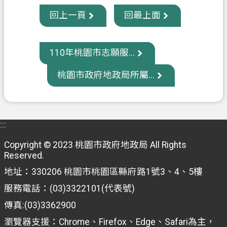
回上一頁
回最上面
政
府
資
110年桃園市志願服...
訊
公
桃園市政府地政局所屬...
開
回
首
:::
頁
Copyright © 2023 桃園市政府地政局 All Rights
網
Reserved.
站
地址：330206 桃園市桃園區縣府路1號3、4、5樓
導
服務電話：(03)3322101(代表號)
覽
傳真:(03)3362900
市
瀏覽器支援：Chrome、Firefox、Edge、Safari為主，
政