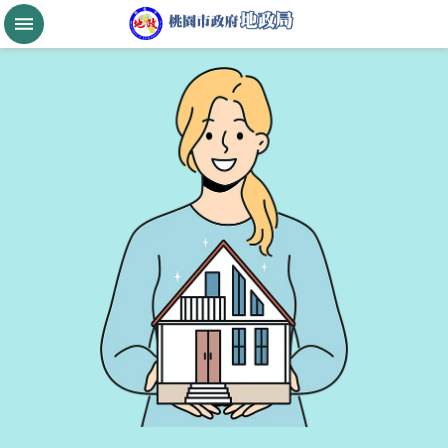
跳到主要內容區塊
桃
園
市
政
府
航
空
城
公
告
現
值
進