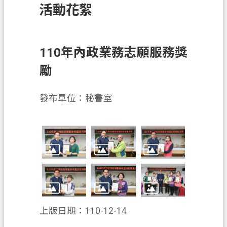
活動花絮
訊
息
公
告
110年內政業務志願服務獎
勵
業
務
資
發布單位：秘書室
訊
土
地
開
發
便
民
上版日期：110-12-14
服
務