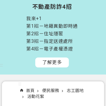
階
不動產防詐4招
搜
尋
我來+1
桃
第1招－地籍異動即時通
園
第2招－住址隱匿
市
第3招－指定送達處所
政
府
第4招－電子產權憑證
所
屬
了解更多
:::
機
關
認
:::
:::
識
首頁
便民服務
志工園地
我
活動花絮
們