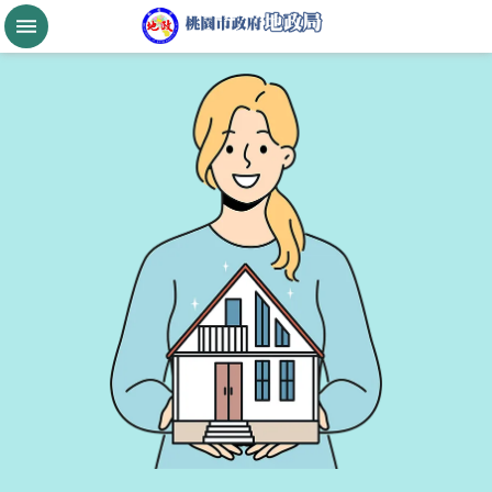
跳到主要內容區塊
桃
園
市
政
府
航
空
城
公
告
現
值
進