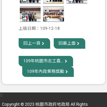
政
府
資
訊
上版日期：109-12-18
公
開
回上一頁
回最上面
回
首
109年桃園市志工嘉...
頁
109年內政業務獎勵
網
站
導
覽
:::
市
Copyright © 2023 桃園市政府地政局 All Rights
政