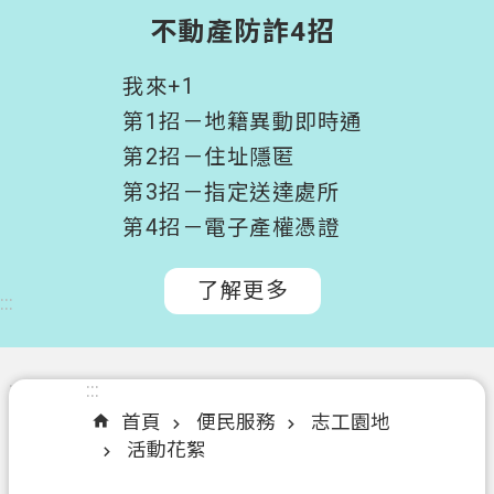
階
不動產防詐4招
搜
尋
我來+1
桃
第1招－地籍異動即時通
園
第2招－住址隱匿
市
第3招－指定送達處所
政
府
第4招－電子產權憑證
所
屬
了解更多
:::
機
關
認
:::
:::
識
首頁
便民服務
志工園地
我
活動花絮
們