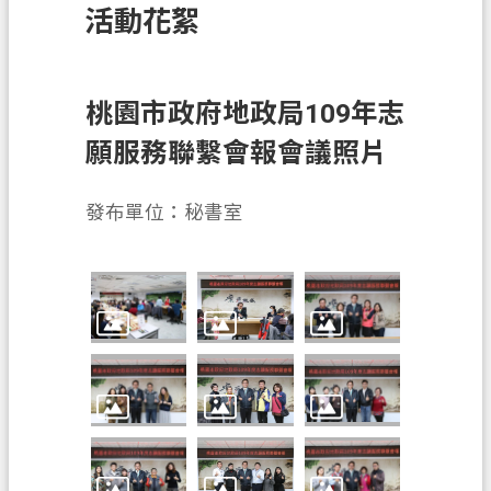
活動花絮
訊
息
公
告
桃園市政府地政局109年志
願服務聯繫會報會議照片
業
務
資
發布單位：秘書室
訊
土
地
開
發
便
民
服
務