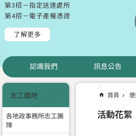
第3招－指定送達處所
第4招－電子產權憑證
了解更多
:::
認識我們
訊息公告
:::
:::
志工園地
首頁
便
活動花絮
各地政事務所志工團
隊