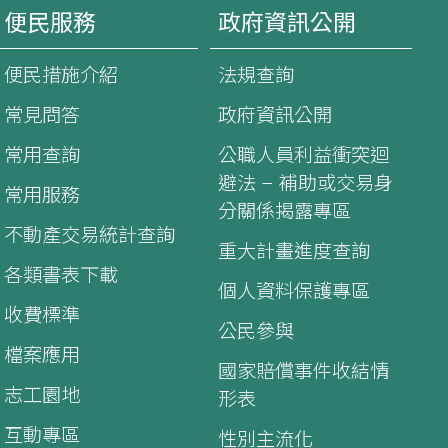
便民服務
政府資訊公開
便民措施介紹
法規查詢
常見問答
政府資訊公開
常用查詢
公職人員利益衝突迴
避法 – 補助或交易身
常用服務
分關係揭露專區
不動產交易統計查詢
重大計畫進度查詢
各類書表下載
個人資料保護專區
收費標準
公民參與
檔案應用
國家賠償事件收結情
志工園地
形表
互動專區
性別主流化