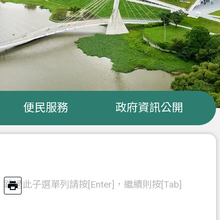
便民服務
政府資訊公開
跳過此子選單列請按[Enter]，繼續則按[Tab]