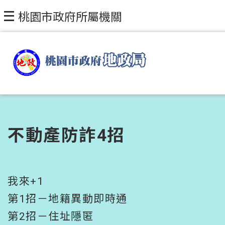
跳到主要內容區塊
桃園市政府所屬機關
不動產防詐4招
我來+1
第1招－地籍異動即時通
第2招－住址隱匿