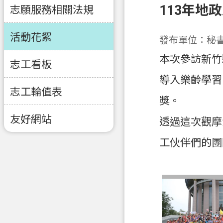
113年地
志願服務相關法規
活動花絮
發布單位：秘
本次參訪新竹
志工看板
導入樂齡學習
志工輪值表
獎。
友好網站
透過這次觀摩
工伙伴們的團