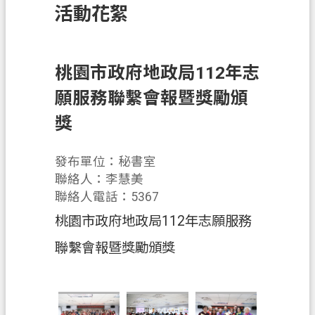
活動花絮
訊
息
公
告
桃園市政府地政局112年志
願服務聯繫會報暨獎勵頒
業
務
獎
資
訊
發布單位：秘書室
土
聯絡人：李慧美
地
聯絡人電話：5367
開
桃園市政府地政局112年志願服務
發
聯繫會報暨獎勵頒獎
便
民
服
務