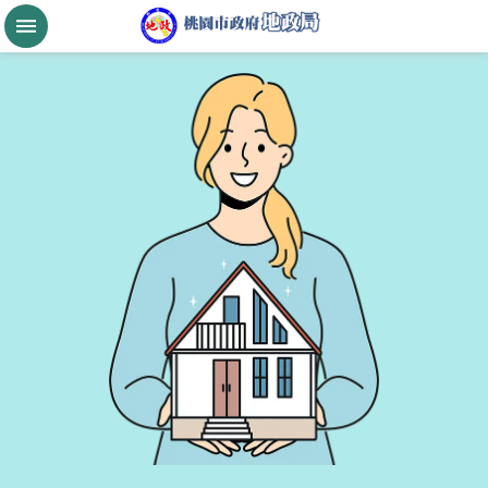
跳到主要內容區塊
桃
園
市
政
府
航
空
城
公
告
現
值
進