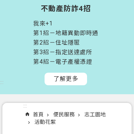
階
不動產防詐4招
搜
尋
我來+1
桃
第1招－地籍異動即時通
園
第2招－住址隱匿
市
第3招－指定送達處所
政
府
第4招－電子產權憑證
所
屬
了解更多
:::
機
關
認
:::
:::
識
首頁
便民服務
志工園地
我
活動花絮
們