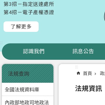
第3招－指定送達處所
第4招－電子產權憑證
了解更多
:::
認識我們
訊息公告
:::
:::
法規查詢
首頁
政
法規資訊
全國法規資料庫
內政部地政司地政法