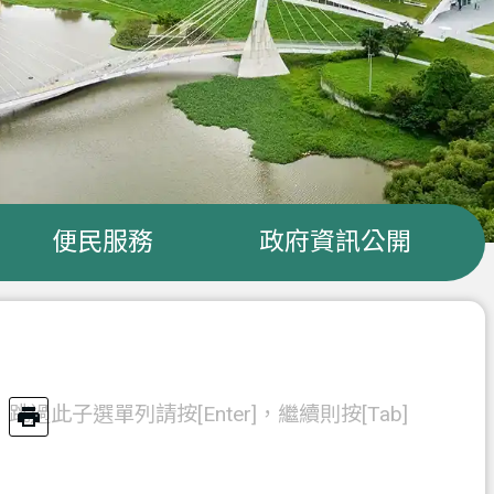
便民服務
政府資訊公開
跳過此子選單列請按[Enter]，繼續則按[Tab]