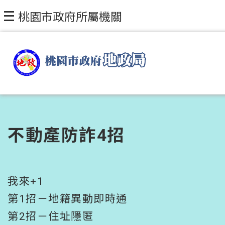
跳到主要內容區塊
桃園市政府所屬機關
不動產防詐4招
我來+1
第1招－地籍異動即時通
第2招－住址隱匿