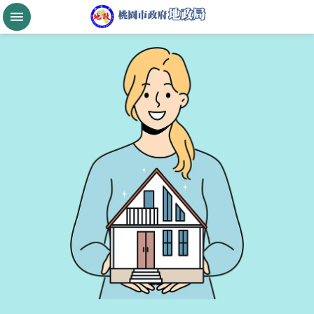
跳到主要內容區塊
桃
園
市
政
府
航
空
城
公
告
現
值
進