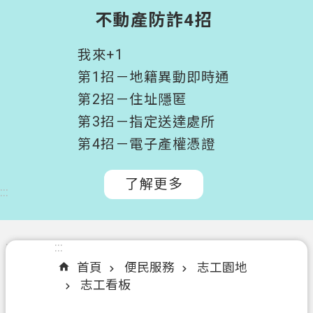
階
不動產防詐4招
搜
尋
我來+1
桃
第1招－地籍異動即時通
園
第2招－住址隱匿
市
第3招－指定送達處所
政
府
第4招－電子產權憑證
所
屬
了解更多
:::
機
關
認
:::
:::
識
首頁
便民服務
志工園地
我
志工看板
們