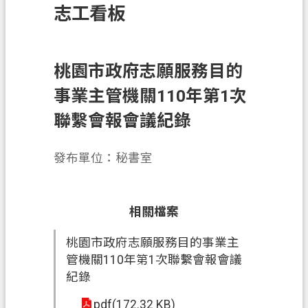
志工看板
訊
息
公
告
桃園市政府志願服務目的
事業主管機關110年第1次
業
務
聯繫會報會議紀錄
資
訊
發布單位：秘書室
土
地
開
相關檔案
發
桃園市政府志願服務目的事業主
便
管機關110年第1次聯繫會報會議
民
紀錄
服
pdf(172.32 KB)
務