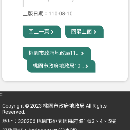
政
上版日期：110-08-10
府
資
回上一頁
回最上面
訊
公
開
桃園市政府地政局11...
回
桃園市政府地政局10...
首
頁
網
:::
站
導
Copyright © 2023 桃園市政府地政局 All Rights
覽
Reserved.
地址：330206 桃園市桃園區縣府路1號3、4、5樓
市
政