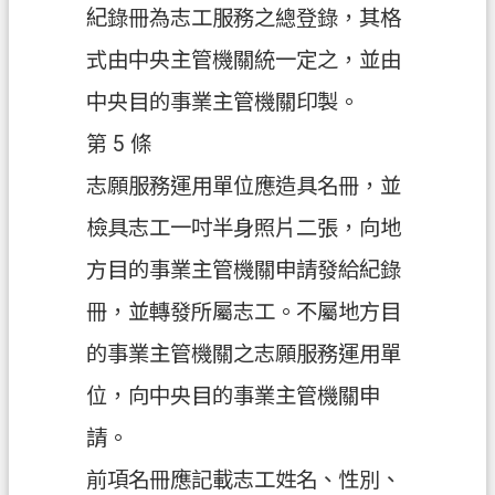
紀錄冊為志工服務之總登錄，其格
信
箱
式由中央主管機關統一定之，並由
中央目的事業主管機關印製。
常
見
第 5 條
問
題
志願服務運用單位應造具名冊，並
E
檢具志工一吋半身照片二張，向地
n
方目的事業主管機關申請發給紀錄
g
l
冊，並轉發所屬志工。不屬地方目
i
s
的事業主管機關之志願服務運用單
h
位，向中央目的事業主管機關申
桃
園
請。
市
前項名冊應記載志工姓名、性別、
政