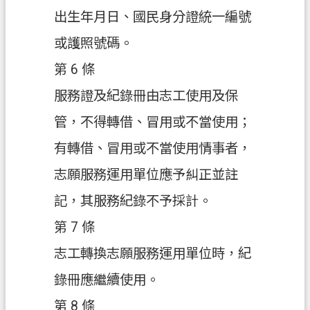
府
出生年月日、國民身分證統一編號
入
或護照號碼。
口
網
第 6 條
服務證及紀錄冊由志工使用及保
隱
私
管，不得轉借、冒用或不當使用；
權
有轉借、冒用或不當使用情事者，
政
策
志願服務運用單位應予糾正並註
網
記，其服務紀錄不予採計。
站
第 7 條
安
全
志工轉換志願服務運用單位時，紀
政
錄冊應繼續使用。
策
第 8 條