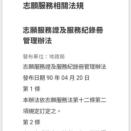
志願服務相關法規
訊
息
公
告
志願服務證及服務紀錄冊
管理辦法
業
務
資
發布單位：地政局
訊
志願服務證及服務紀錄冊管理辦法
土
發布日期 90 年 04 月 20 日
地
第 1 條
開
發
本辦法依志願服務法第十二條第二
便
項規定訂定之。
民
第 2 條
服
務