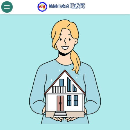
跳到主要內容區塊
桃
園
市
政
府
航
空
城
公
告
現
值
進