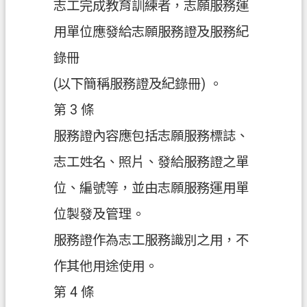
志工完成教育訓練者，志願服務運
政
用單位應發給志願服務證及服務紀
府
錄冊
資
訊
(以下簡稱服務證及紀錄冊) 。
公
第 3 條
開
服務證內容應包括志願服務標誌、
回
志工姓名、照片、發給服務證之單
首
頁
位、編號等，並由志願服務運用單
網
位製發及管理。
站
服務證作為志工服務識別之用，不
導
覽
作其他用途使用。
市
第 4 條
政