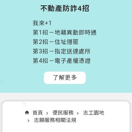
階
不動產防詐4招
搜
尋
我來+1
桃
第1招－地籍異動即時通
園
第2招－住址隱匿
市
第3招－指定送達處所
政
府
第4招－電子產權憑證
所
屬
了解更多
:::
機
關
認
:::
:::
識
首頁
便民服務
志工園地
我
志願服務相關法規
們