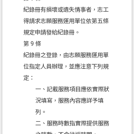
政
府
紀錄冊有損壞或遺失情事者，志工
網
得請求志願服務運用單位依第五條
站
資
規定申請發給紀錄冊。
料
第 9 條
開
放
紀錄冊之登錄，由志願服務運用單
宣
位指定人員辦理，並應注意下列規
告
定：
資
訊
一、記載服務項目應依實際狀
安
況填寫，服務內容應詳予填
全
政
列。
策
二、服務時數指實際提供服務