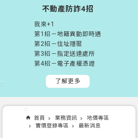
階
不動產防詐4招
搜
尋
我來+1
桃
第1招－地籍異動即時通
園
第2招－住址隱匿
市
第3招－指定送達處所
政
府
第4招－電子產權憑證
所
屬
了解更多
:::
機
關
認
:::
:::
識
首頁
業務資訊
地價專區
我
實價登錄專區
最新消息
們