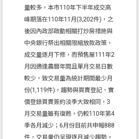
府
量較多，本市110年下半年成交高
入
峰期落在110年11月(3,202件)，之
口
網
後因內政部啟動相關打炒房措施與
中央銀行祭出相關限縮放款政策，
隱
私
成交量逐月下修，而預售屋111年2
權
月因適逢農曆年間且單月交易日數
政
策
較少，致交易量為統計期間最少月
網
份(1,119件)，趨勢與買賣登記、實
站
價登錄買賣簽約淡季大致相同，3
安
全
月交易量雖有復甦，仍較110年第4
政
季各月減少；6月份目前共申報888
策
件，交易量仍呈現逐月減少趨勢。