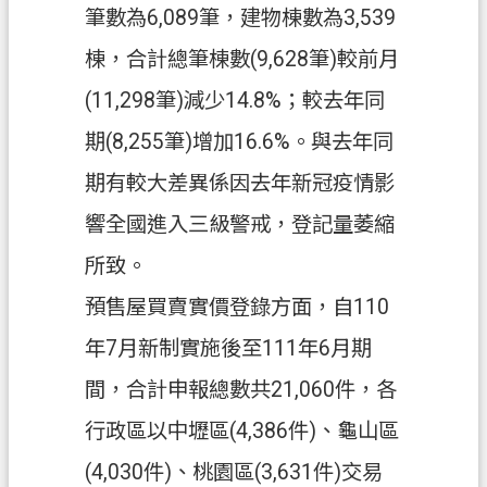
筆數為6,089筆，建物棟數為3,539
信
箱
棟，合計總筆棟數(9,628筆)較前月
(11,298筆)減少14.8%；較去年同
常
見
期(8,255筆)增加16.6%。與去年同
問
題
期有較大差異係因去年新冠疫情影
E
響全國進入三級警戒，登記量萎縮
n
所致。
g
l
預售屋買賣實價登錄方面，自110
i
s
年7月新制實施後至111年6月期
h
間，合計申報總數共21,060件，各
桃
園
行政區以中壢區(4,386件)、龜山區
市
(4,030件)、桃園區(3,631件)交易
政