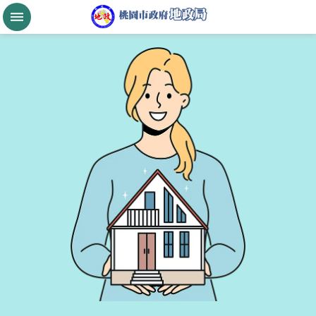
跳到主要內容區塊
桃
園
市
政
府
航
空
城
公
告
現
值
進