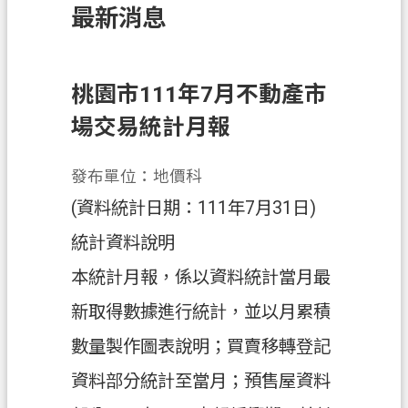
最新消息
訊
息
公
告
桃園市111年7月不動產市
場交易統計月報
業
務
資
發布單位：地價科
訊
(資料統計日期：111年7月31日)
土
統計資料說明
地
本統計月報，係以資料統計當月最
開
發
新取得數據進行統計，並以月累積
便
數量製作圖表說明；買賣移轉登記
民
資料部分統計至當月；預售屋資料
服
務