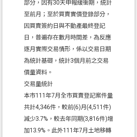
部分，因有30天申報緩衝期，統計
政
至前月；至於買賣實價登錄部分，
府
因買賣簽約日與不動產最終登記
資
訊
日，普遍存在數月時間差，為反應
公
逐月實際交易情形，係以交易日期
開
為統計基礎，統計3個月前之交易
回
價量資料。
首
頁
交易量統計
網
本市111年7月全市買賣登記案件量
站
共計4,346件，較前(6)月(4,511件)
導
覽
減少3.7%，較去年同期(3,816件)增
市
加13.9%。此外111年7月土地移轉
政