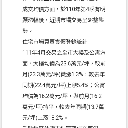
政
府
成交均價方面，於110年第4季有明
網
顯漲幅後，近期市場交易呈盤整態
站
資
勢。
料
住宅市場買賣實價登錄統計
開
放
111年4月交易之全市大樓及公寓方
宣
面，大樓均價為23.6萬元/坪，較前
告
月(23.3萬元/坪)微漲1.3%，較去年
資
訊
同期(22.4萬元/坪)上漲5.4%；公寓
安
均價為16.2萬元/坪，與前月(16.2
全
政
萬元/坪)持平，較去年同期(13.7萬
策
元/坪)上漲18.2%。