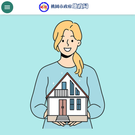
跳到主要內容區塊
桃
園
市
政
府
航
空
城
公
告
現
值
進