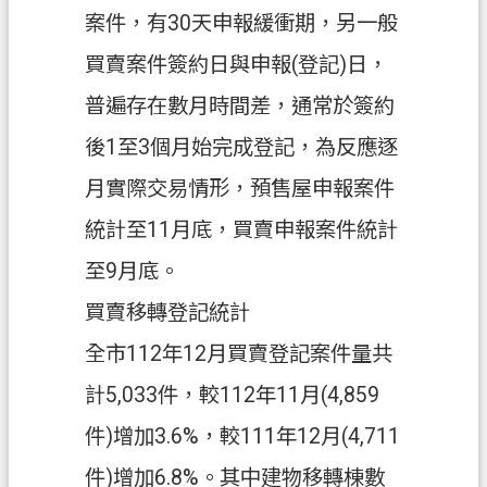
案件，有30天申報緩衝期，另一般
政
買賣案件簽約日與申報(登記)日，
府
資
普遍存在數月時間差，通常於簽約
訊
後1至3個月始完成登記，為反應逐
公
開
月實際交易情形，預售屋申報案件
統計至11月底，買賣申報案件統計
回
首
至9月底。
頁
買賣移轉登記統計
網
全市112年12月買賣登記案件量共
站
導
計5,033件，較112年11月(4,859
覽
件)增加3.6%，較111年12月(4,711
市
件)增加6.8%。其中建物移轉棟數
政