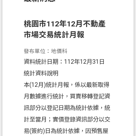
訊
息
公
桃園市112年12月不動產
告
市場交易統計月報
業
務
發布單位：地價科
資
資料統計日期：112年12月31日
訊
統計資料說明
土
本(12月)統計月報，係以最新取得
地
開
月數據進行統計，買賣移轉登記資
發
訊部分以登記日期為統計依據，統
便
計至當月；實價登錄資訊部分以交
民
服
易(簽約)日為統計依據，因預售屋
務