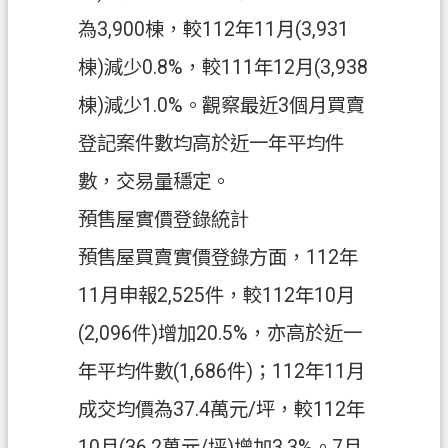
信
為3,900棟，較112年11月(3,931
箱
棟)減少0.8%，較111年12月(3,938
常
棟)減少1.0%。觀察最近3個月買賣
見
問
登記案件數均高於近一年平均件
題
數，交易量穩定。
E
預售屋實價登錄統計
n
g
預售屋買賣實價登錄方面，112年
l
i
11月申報2,525件，較112年10月
s
h
(2,096件)增加20.5%，亦高於近一
桃
年平均件數(1,686件)；112年11月
園
成交均價為37.4萬元/坪，較112年
市
政
10月(36.2萬元/坪)增加3.3%。7月