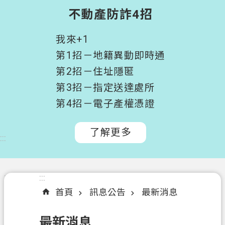
階
不動產防詐4招
搜
尋
我來+1
桃
第1招－地籍異動即時通
園
第2招－住址隱匿
市
第3招－指定送達處所
政
府
第4招－電子產權憑證
所
屬
了解更多
:::
機
關
認
:::
:::
識
首頁
訊息公告
最新消息
我
們
最新消息