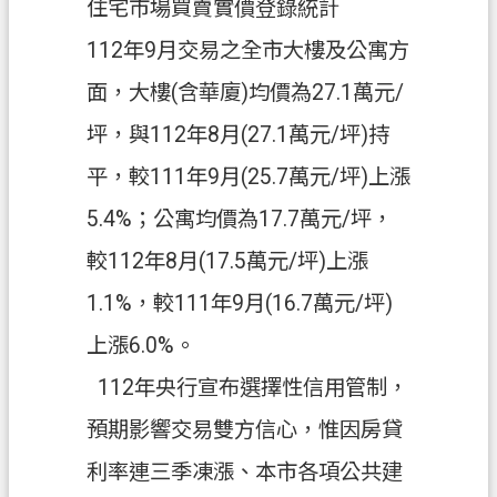
政
住宅市場買賣實價登錄統計
府
112年9月交易之全市大樓及公寓方
網
站
面，大樓(含華廈)均價為27.1萬元/
資
坪，與112年8月(27.1萬元/坪)持
料
開
平，較111年9月(25.7萬元/坪)上漲
放
5.4%；公寓均價為17.7萬元/坪，
宣
告
較112年8月(17.5萬元/坪)上漲
資
1.1%，較111年9月(16.7萬元/坪)
訊
上漲6.0%。
安
全
112年央行宣布選擇性信用管制，
政
預期影響交易雙方信心，惟因房貸
策
利率連三季凍漲、本市各項公共建