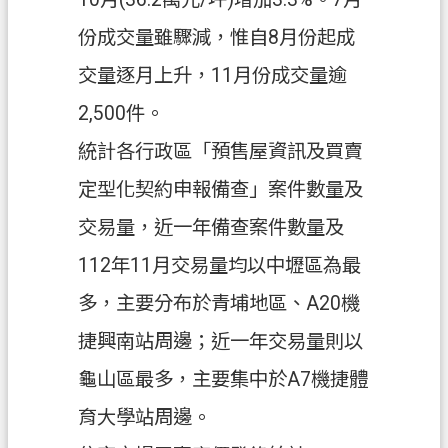
府
份成交量雖驟減，惟自8月份起成
入
口
交量逐月上升，11月份成交量逾
網
2,500件。
隱
統計各行政區「預售屋資訊及買賣
私
定型化契約申報備查」案件數量及
權
政
交易量，近一年備查案件數量及
策
112年11月交易量均以中壢區為最
網
多，主要分布於青埔地區、A20機
站
安
捷興南站周邊；近一年交易量則以
全
龜山區最多，主要集中於A7機捷體
政
策
育大學站周邊。