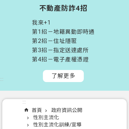
階
不動產防詐4招
搜
尋
我來+1
桃
第1招－地籍異動即時通
園
第2招－住址隱匿
市
第3招－指定送達處所
政
府
第4招－電子產權憑證
所
屬
了解更多
:::
機
關
認
:::
:::
識
首頁
政府資訊公開
我
性別主流化
們
性別主流化訓練/宣導