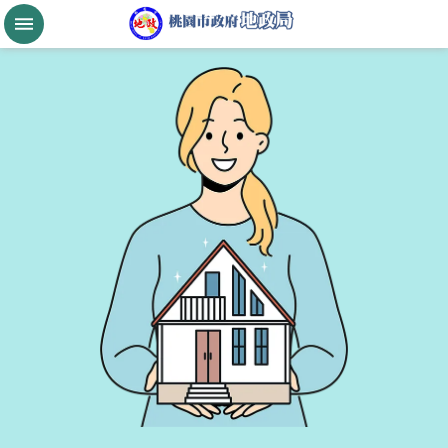
跳到主要內容區塊
桃
園
市
政
府
航
空
城
公
告
現
值
進