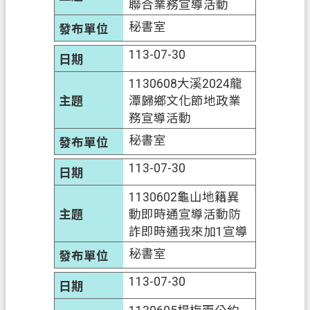
聯合業務宣導活動
秘書室
政
府
113-07-30
資
訊
1130608大溪2024龍
公
潭歸鄉文化節地政業
開
務宣導活動
秘書室
回
首
113-07-30
頁
1130602龜山地籍異
網
動即時通宣導活動防
站
詐即時通我來加1宣導
導
秘書室
覽
113-07-30
市
政