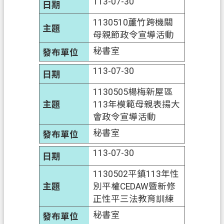
113-07-30
府
入
1130510蘆竹跨機關
口
母親節政令宣導活動
網
秘書室
隱
113-07-30
私
1130505楊梅新屋區
權
113年模範母親表揚大
政
會政令宣導活動
策
秘書室
網
113-07-30
站
安
1130502平鎮113年性
全
別平權CEDAW暨新修
政
正性平三法教育訓練
策
秘書室