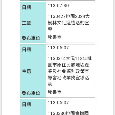
政
113-07-30
府
網
1130427桃園2024大
站
樹林文化巡禮活動宣
資
導
料
秘書室
開
放
113-05-07
宣
告
1130314大溪113年桃
園市原住民族地區產
資
業及社會福利政策宣
訊
導會地政業務宣導活
安
動
全
秘書室
政
策
113-05-07
1130330桃園會稽國