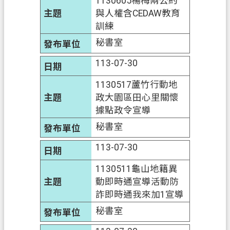
1130605楊梅兩公約
信
與人權含CEDAW教育
箱
訓練
秘書室
常
見
113-07-30
問
1130517蘆竹行動地
題
政大園區田心里關懷
E
據點政令宣導
n
g
秘書室
l
i
113-07-30
s
h
1130511龜山地籍異
動即時通宣導活動防
桃
詐即時通我來加1宣導
園
秘書室
市
政