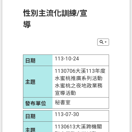
訊
性別主流化訓練/宣
息
公
導
告
業
務
資
113-10-24
訊
1130706大溪113年度
土
水蜜桃推廣系列活動
地
水蜜桃之夜地政業務
開
宣導活動
發
秘書室
便
113-07-30
民
服
1130613大溪跨機關
務