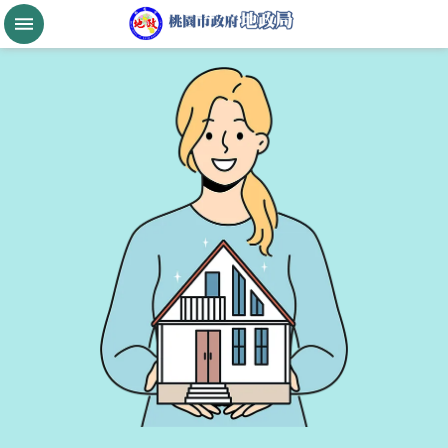
跳到主要內容區塊
桃
園
市
政
府
航
空
城
公
告
現
值
進