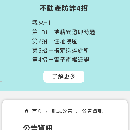
階
不動產防詐4招
搜
尋
我來+1
桃
第1招－地籍異動即時通
園
第2招－住址隱匿
市
第3招－指定送達處所
政
府
第4招－電子產權憑證
所
屬
了解更多
:::
機
關
認
:::
:::
識
首頁
訊息公告
公告資訊
我
們
公告資訊