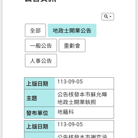
訊
息
公
告
全部
地政士開業公告
業
一般公告
重劃會
務
資
人事公告
訊
土
113-09-05
地
開
公告核發本市蘇允暉
發
地政士開業執照
地籍科
便
民
113-09-05
服
務
公告核發本市謝奕涵