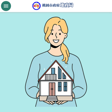
跳到主要內容區塊
桃
園
市
政
府
航
空
城
公
告
現
值
進