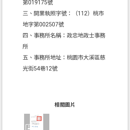
第019175號
政
三、開業執照字號：（112）桃市
府
地字第002507號
資
訊
四、事務所名稱：政忠地政士事務
公
所
開
五、事務所地址：桃園市大溪區慈
回
光街54巷12號
首
頁
網
站
導
相關圖片
覽
市
政