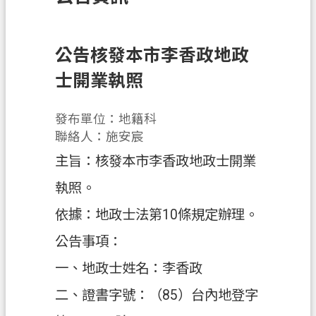
訊
息
公
公告核發本市李香政地政
告
士開業執照
業
務
發布單位：地籍科
資
聯絡人：施安宸
訊
主旨：核發本市李香政地政士開業
土
執照。
地
依據：地政士法第10條規定辦理。
開
發
公告事項：
便
一、地政士姓名：李香政
民
二、證書字號：（85）台內地登字
服
務