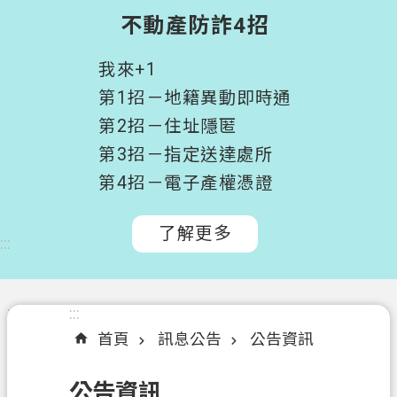
階
不動產防詐4招
搜
尋
我來+1
桃
第1招－地籍異動即時通
園
第2招－住址隱匿
市
第3招－指定送達處所
政
府
第4招－電子產權憑證
所
屬
了解更多
:::
機
關
認
:::
:::
識
首頁
訊息公告
公告資訊
我
們
公告資訊