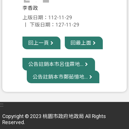
信
李香政
箱
上版日期：112-11-29
下版日期：127-11-29
常
見
問
回上一頁
回最上面
題
E
公告註銷本市呂佳霖地...
n
g
l
公告註銷本市鄭茹憶地...
i
s
h
:::
桃
園
Copyright © 2023 桃園市政府地政局 All Rights
市
Reserved.
政