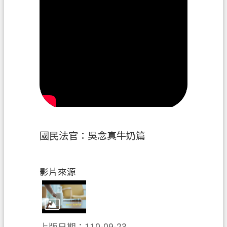
政
府
資
訊
公
開
回
首
頁
國民法官：吳念真牛奶篇
網
站
影片來源
導
覽
市
政