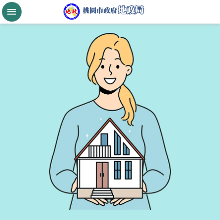
跳到主要內容區塊
桃
園
市
政
府
航
空
城
公
告
現
值
進