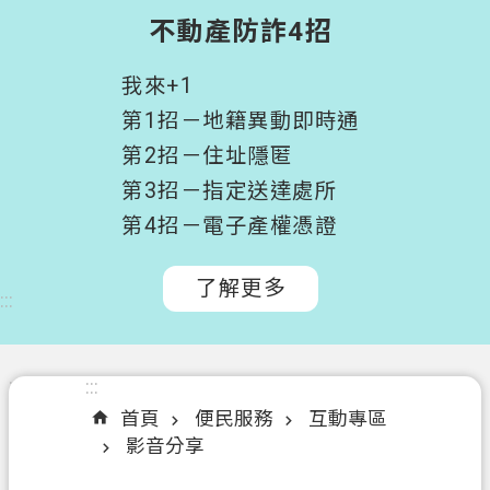
階
不動產防詐4招
搜
尋
我來+1
桃
第1招－地籍異動即時通
園
第2招－住址隱匿
市
第3招－指定送達處所
政
府
第4招－電子產權憑證
所
屬
了解更多
:::
機
關
認
:::
:::
識
首頁
便民服務
互動專區
我
影音分享
們