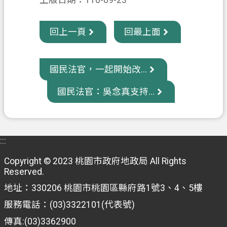
上版日期：110-09-23
信
箱
回上一頁
回最上面
常
見
國民法官，一起開始改...
問
題
國民法官：吳念真支持...
E
n
g
l
:::
i
s
Copyright © 2023 桃園市政府地政局 All Rights
h
Reserved.
桃
地址：330206 桃園市桃園區縣府路1號3、4、5樓
園
服務電話：(03)3322101(代表號)
市
傳真:(03)3362900
政