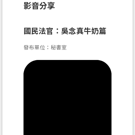
影音分享
訊
息
公
告
國民法官：吳念真牛奶篇
業
發布單位：秘書室
務
資
訊
土
地
開
發
便
民
服
務