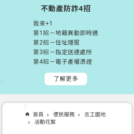
階
不動產防詐4招
搜
尋
我來+1
桃
第1招－地籍異動即時通
園
第2招－住址隱匿
市
第3招－指定送達處所
政
府
第4招－電子產權憑證
所
屬
了解更多
:::
機
關
認
:::
:::
識
首頁
便民服務
志工園地
我
活動花絮
們