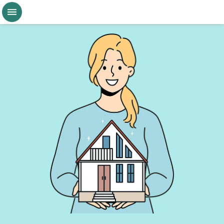
跳到主要內容區塊
桃
園
市
政
府
航
空
城
公
告
現
值
進