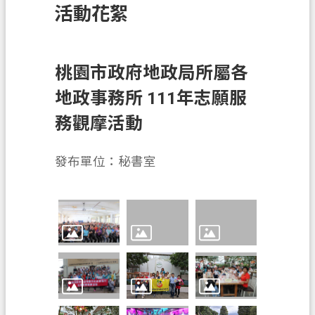
活動花絮
訊
息
公
告
桃園市政府地政局所屬各
地政事務所 111年志願服
業
務
務觀摩活動
資
訊
發布單位：秘書室
土
地
開
發
便
民
服
務