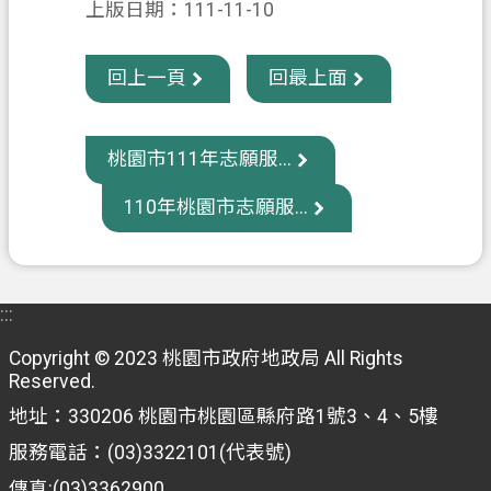
上版日期：111-11-10
信
箱
回上一頁
回最上面
常
見
問
桃園市111年志願服...
題
110年桃園市志願服...
E
n
g
l
i
:::
s
h
Copyright © 2023 桃園市政府地政局 All Rights
Reserved.
桃
地址：330206 桃園市桃園區縣府路1號3、4、5樓
園
服務電話：(03)3322101(代表號)
市
政
傳真:(03)3362900