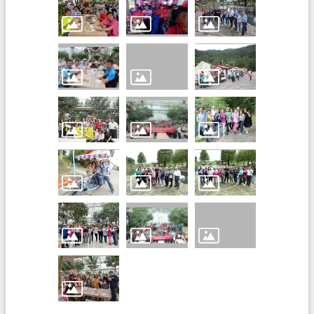
政
府
資
訊
公
開
回
首
頁
網
站
導
覽
市
政