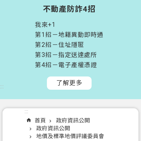
階
不動產防詐4招
搜
尋
我來+1
桃
第1招－地籍異動即時通
園
第2招－住址隱匿
市
第3招－指定送達處所
政
府
第4招－電子產權憑證
所
屬
了解更多
:::
機
關
認
:::
:::
識
首頁
政府資訊公開
我
政府資訊公開
們
地價及標準地價評議委員會