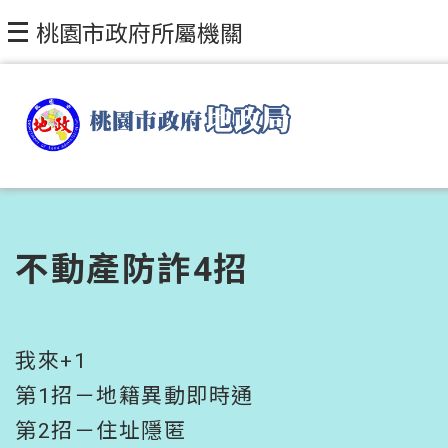
跳到主要內容區塊
桃園市政府所屬機關
不動產防詐4招
我來+1
第1招－地籍異動即時通
第2招－住址隱匿