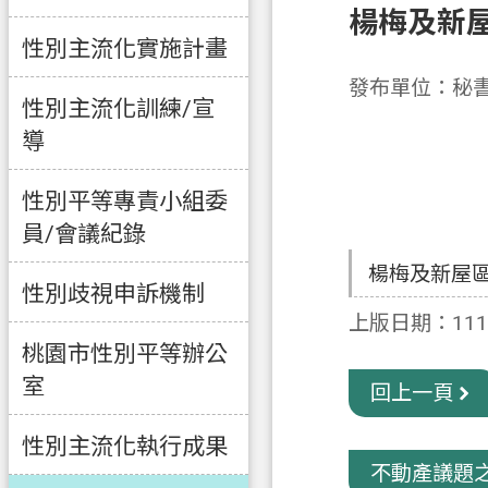
楊梅及新
性別主流化實施計畫
發布單位：秘
性別主流化訓練/宣
導
性別平等專責小組委
員/會議紀錄
楊梅及新屋
性別歧視申訴機制
上版日期：111-
桃園市性別平等辦公
室
回上一頁
性別主流化執行成果
不動產議題之