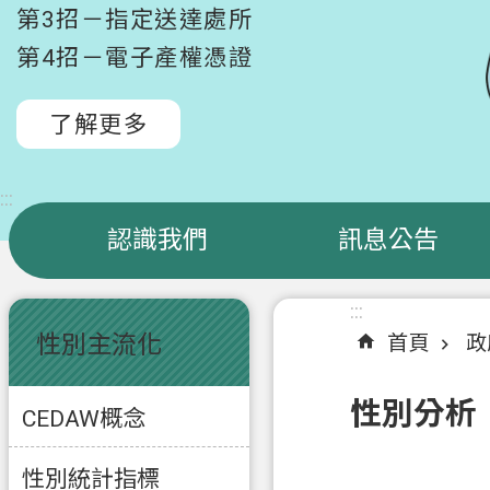
第3招－指定送達處所
第4招－電子產權憑證
了解更多
:::
認識我們
訊息公告
:::
:::
性別主流化
首頁
政
性別分析
CEDAW概念
性別統計指標