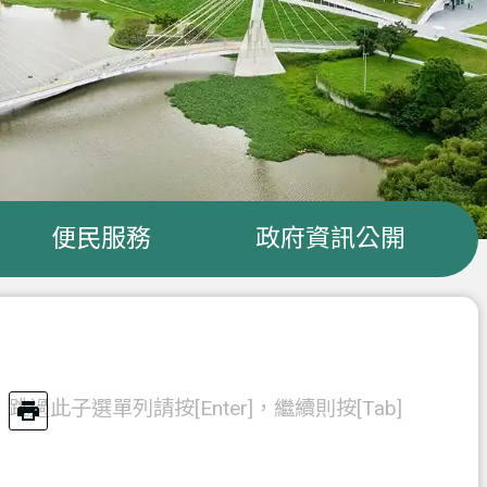
便民服務
政府資訊公開
跳過此子選單列請按[Enter]，繼續則按[Tab]