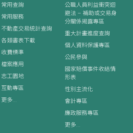
常用查詢
公職人員利益衝突迴
避法 – 補助或交易身
常用服務
分關係揭露專區
不動產交易統計查詢
重大計畫進度查詢
各類書表下載
個人資料保護專區
收費標準
公民參與
檔案應用
國家賠償事件收結情
志工園地
形表
互動專區
性別主流化
更多...
會計專區
廉政服務專區
更多...