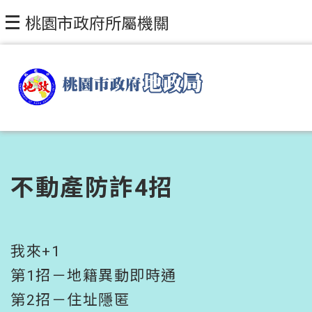
跳到主要內容區塊
桃園市政府所屬機關
不動產防詐4招
我來+1
第1招－地籍異動即時通
第2招－住址隱匿