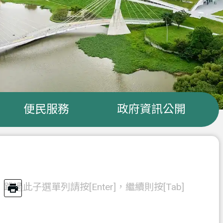
便民服務
政府資訊公開
跳過此子選單列請按[Enter]，繼續則按[Tab]