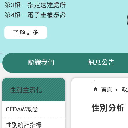
第3招－指定送達處所
第4招－電子產權憑證
了解更多
:::
認識我們
訊息公告
:::
:::
性別主流化
首頁
政
性別分析
CEDAW概念
性別統計指標