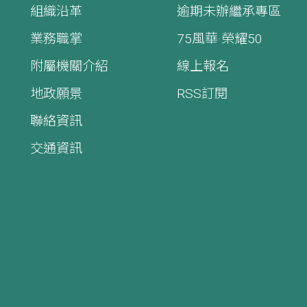
組織沿革
逾期未辦繼承專區
業務職掌
75風華·榮耀50
附屬機關介紹
線上報名
地政願景
RSS訂閱
聯絡資訊
交通資訊