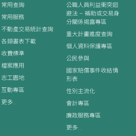
常用查詢
公職人員利益衝突迴
避法 – 補助或交易身
常用服務
分關係揭露專區
不動產交易統計查詢
重大計畫進度查詢
各類書表下載
個人資料保護專區
收費標準
公民參與
檔案應用
國家賠償事件收結情
志工園地
形表
互動專區
性別主流化
更多...
會計專區
廉政服務專區
更多...