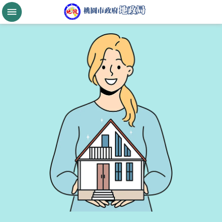
跳到主要內容區塊
桃
園
市
政
府
航
空
城
公
告
現
值
進