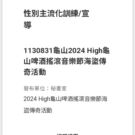
訊
性別主流化訓練/宣
息
公
導
告
業
務
1130831龜山2024 High龜
資
山啤酒搖滾音樂節海盜傳
訊
奇活動
土
地
發布單位：秘書室
開
2024 High龜山啤酒搖滾音樂節海
發
盜傳奇活動
便
民
服
務