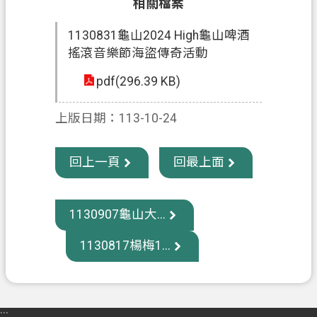
相關檔案
政
1130831龜山2024 High龜山啤酒
府
搖滾音樂節海盜傳奇活動
資
訊
pdf(296.39 KB)
公
開
上版日期：113-10-24
回
回上一頁
回最上面
首
頁
1130907龜山大...
網
站
1130817楊梅1...
導
覽
市
:::
政