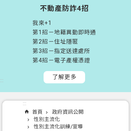
階
不動產防詐4招
搜
尋
我來+1
桃
第1招－地籍異動即時通
園
第2招－住址隱匿
市
第3招－指定送達處所
政
府
第4招－電子產權憑證
所
屬
了解更多
:::
機
關
認
:::
:::
識
首頁
政府資訊公開
我
性別主流化
們
性別主流化訓練/宣導