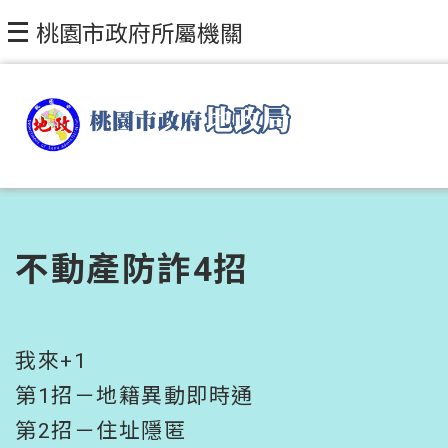
跳到主要內容區塊
桃園市政府所屬機關
不動產防詐4招
我來+1
第1招－地籍異動即時通
第2招－住址隱匿