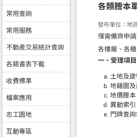
各類謄本
常用查詢
發布單位：地
常用服務
僅需備齊申請
不動產交易統計查詢
各樓層、各櫃
一、受理項目
各類書表下載
土地及建
收費標準
地籍圖及
地價謄本
檔案應用
異動索引
門牌查詢
志工園地
互動專區