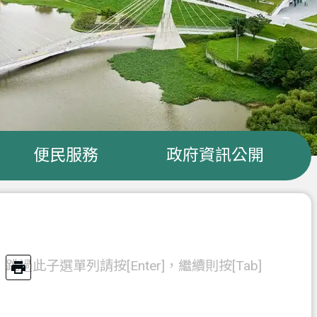
便民服務
政府資訊公開
跳過此子選單列請按[Enter]，繼續則按[Tab]