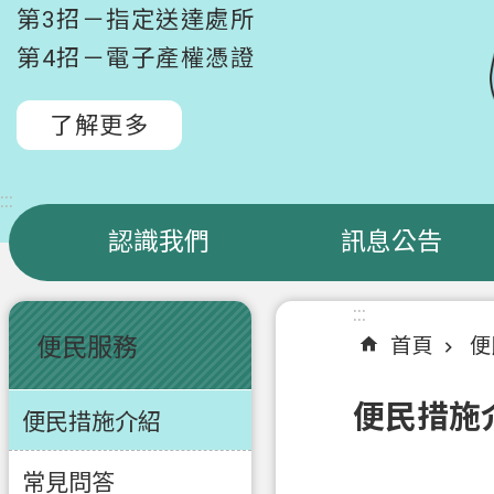
第3招－指定送達處所
第4招－電子產權憑證
了解更多
:::
認識我們
訊息公告
:::
:::
便民服務
首頁
便
便民措施
便民措施介紹
常見問答