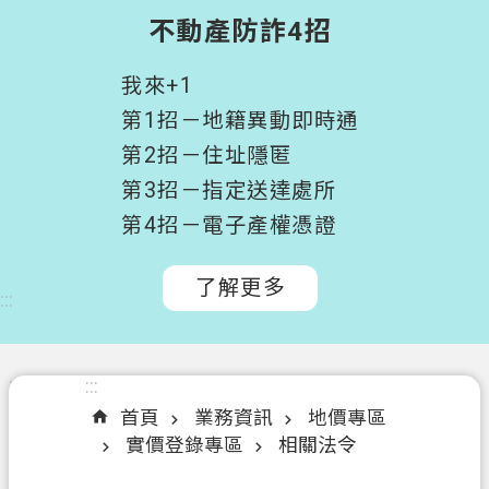
階
不動產防詐4招
搜
尋
我來+1
桃
第1招－地籍異動即時通
園
第2招－住址隱匿
市
第3招－指定送達處所
政
府
第4招－電子產權憑證
所
屬
了解更多
:::
機
關
認
:::
:::
識
首頁
業務資訊
地價專區
我
實價登錄專區
相關法令
們