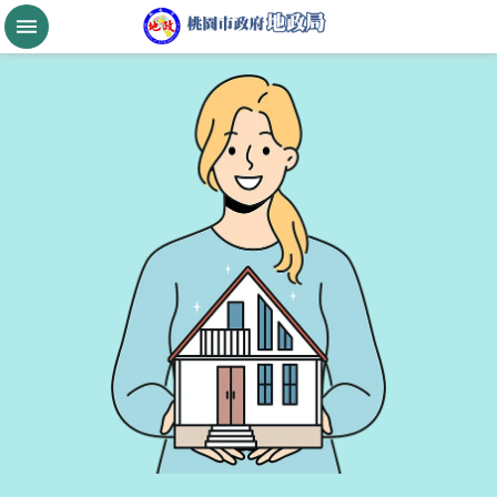
跳到主要內容區塊
桃
園
市
政
府
航
空
城
公
告
現
值
進