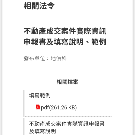
相關法令
訊
息
公
告
不動產成交案件實際資訊
申報書及填寫說明、範例
業
務
資
發布單位：地價科
訊
土
相關檔案
地
開
填寫範例
發
pdf(261.26 KB)
便
民
不動產成交案件實際資訊申報書
服
及填寫說明
務