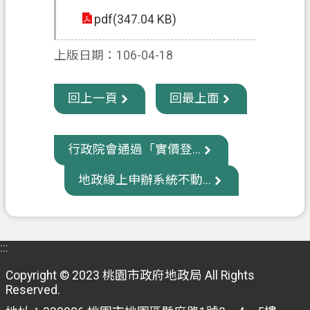
pdf(347.04 KB)
政
府
上版日期：106-04-18
資
訊
公
回上一頁
回最上面
開
回
行政院會通過「實價登...
首
地政線上申辦系統不動...
頁
網
站
導
:::
覽
Copyright © 2023 桃園市政府地政局 All Rights
Reserved.
市
政