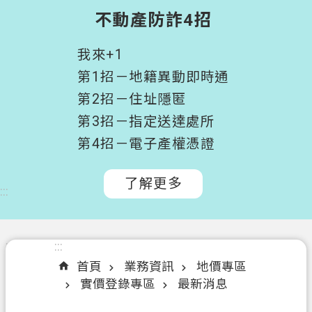
階
不動產防詐4招
搜
尋
我來+1
桃
第1招－地籍異動即時通
園
第2招－住址隱匿
市
第3招－指定送達處所
政
府
第4招－電子產權憑證
所
屬
了解更多
:::
機
關
認
:::
:::
識
首頁
業務資訊
地價專區
我
實價登錄專區
最新消息
們