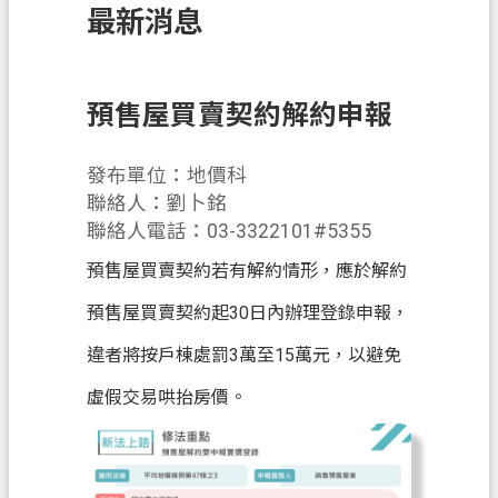
最新消息
訊
息
公
告
預售屋買賣契約解約申報
業
發布單位：地價科
務
聯絡人：劉卜銘
資
聯絡人電話：03-3322101#5355
訊
預售屋買賣契約若有解約情形，應於解約
土
地
預售屋買賣契約起30日內辦理登錄申報，
開
違者將按戶棟處罰3萬至15萬元，以避免
發
虛假交易哄抬房價。
便
民
服
務