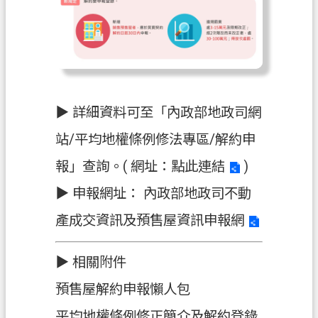
政
府
資
訊
公
▶ 詳細資料可至「內政部地政司網
開
站/平均地權條例修法專區/解約申
回
報」查詢。( 網址：
點此連結
)
首
頁
▶
申報網址：
內政部地政司不動
網
產成交資訊及預售屋資訊申報網
站
導
▶
相關附件
覽
預售屋解約申報懶人包
市
平均地權條例修正簡介及解約登錄
政