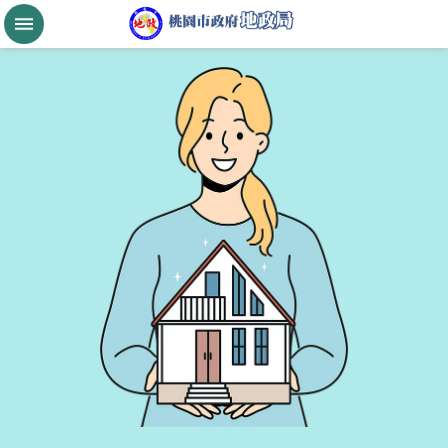
跳到主要內容區塊
桃
園
市
政
府
航
空
城
公
告
現
值
進