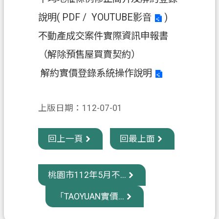
信
說明(
PDF
/
YOUTUBE影音
)
箱
不動產成交案件實際資訊申報書
常
（解除預售屋買賣契約）
見
問
解約實價登錄系統操作說明
題
E
上版日期：112-07-01
n
g
l
回上一頁
回最上面
i
s
h
桃園市112年5月不...
桃
園
「TAOYUAN實價...
市
政