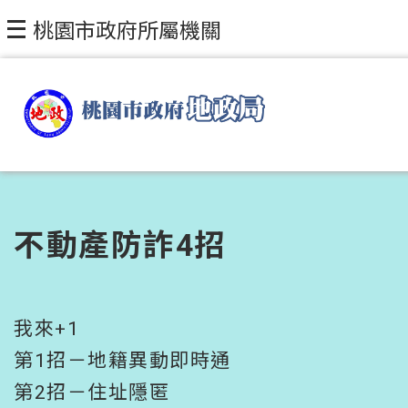
跳到主要內容區塊
桃園市政府所屬機關
不動產防詐4招
我來+1
第1招－地籍異動即時通
第2招－住址隱匿