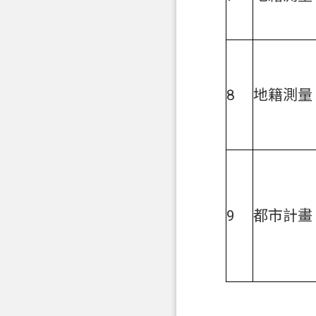
8
地籍測量
9
都市計畫