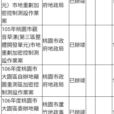
已辦竣
元）市地重劃加
府地政局
密控制測設作業
案
105年桃園市觀
音草漯(第三區整
桃園市政
體開發單元)市地
已辦竣
府地政局
重劃加密控制測
設作業案
106年度桃園市
大園區自辦地籍
桃園市政
已辦竣
圖重測區加密控
府地政局
制測設作業案
106年度桃園市
桃園市蘆
大園區委辦地籍
竹地政事
已辦竣