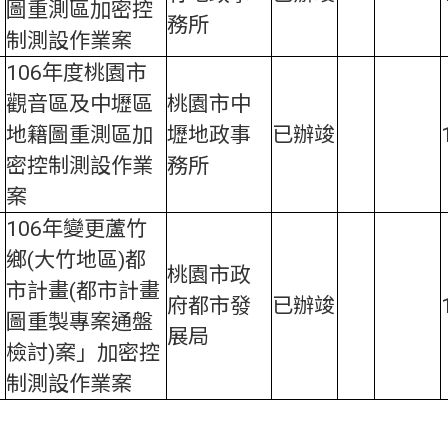
圖重測區加密控
務所
制測設作業案
106年度桃園市
觀音區及中壢區
桃園市中
地籍圖重測區加
壢地政事
已辦竣
密控制測設作業
務所
案
106年變更蘆竹
鄉(大竹地區)都
桃園市政
市計畫(都市計畫
府都市發
已辦竣
圖重製專案通盤
展局
檢討)案」加密控
制測設作業案