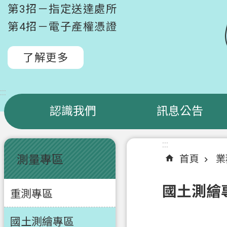
第3招－指定送達處所
第4招－電子產權憑證
了解更多
:::
認識我們
訊息公告
:::
:::
測量專區
首頁
業
國土測繪
重測專區
國土測繪專區