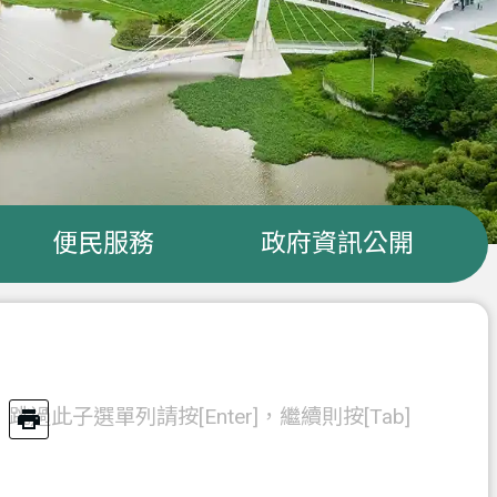
便民服務
政府資訊公開
跳過此子選單列請按[Enter]，繼續則按[Tab]