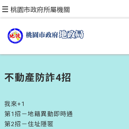
跳到主要內容區塊
桃園市政府所屬機關
不動產防詐4招
我來+1
第1招－地籍異動即時通
第2招－住址隱匿