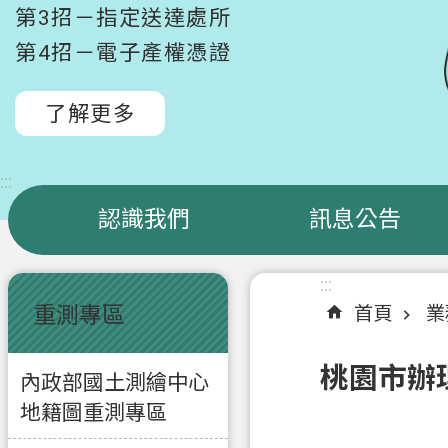
第3招－指定送達處所
第4招－電子產權憑證
了解更多
:::
認識我們
訊息公告
:::
:::
重測專區
首頁
業
桃園市辦
內政部國土測繪中心
地籍圖重測專區