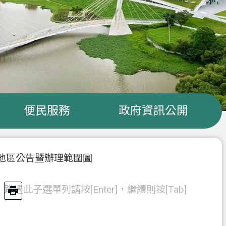
便民服務
政府資訊公開
地區公告暨辦理範圍圖
跳過此子選單列請按[Enter]，繼續則按[Tab]