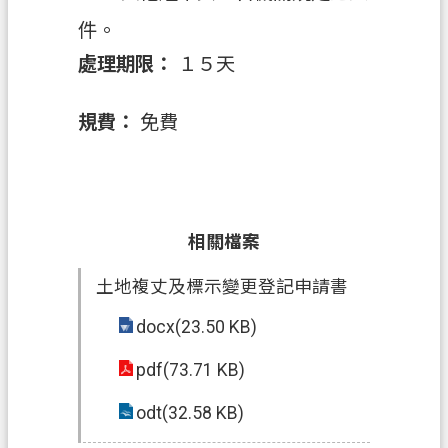
件。
政
處理期限：
１５天
府
資
訊
規費：
免費
公
開
回
首
相關檔案
頁
土地複丈及標示變更登記申請書
網
docx(23.50 KB)
站
導
pdf(73.71 KB)
覽
odt(32.58 KB)
市
政