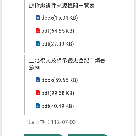
應附繳證件來源機關一覽表
信
箱
docx(15.04 KB)
常
pdf(64.65 KB)
見
問
odt(27.39 KB)
題
土地複丈及標示變更登記申請書
E
範例
n
g
docx(59.65 KB)
l
i
s
pdf(99.68 KB)
h
odt(40.49 KB)
桃
園
上版日期：112-07-03
市
政