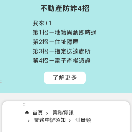
階
不動產防詐4招
搜
尋
我來+1
桃
第1招－地籍異動即時通
園
第2招－住址隱匿
市
第3招－指定送達處所
政
府
第4招－電子產權憑證
所
屬
了解更多
:::
機
關
認
:::
:::
識
首頁
業務資訊
我
業務申辦須知
測量類
們