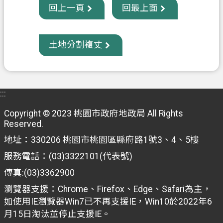
回上一頁
回最上面
府
入
口
土地分割複丈
網
隱
私
:::
權
政
Copyright © 2023 桃園市政府地政局 All Rights
策
Reserved.
地址：330206 桃園市桃園區縣府路1號3、4、5樓
網
站
服務電話：(03)3322101(代表號)
安
傳真:(03)3362900
全
瀏覽器支援：Chrome、Firefox、Edge、Safari為主，
政
如使用IE瀏覽器Win7已不再支援IE，Win10於2022年6
策
月15日淘汰並停止支援IE。