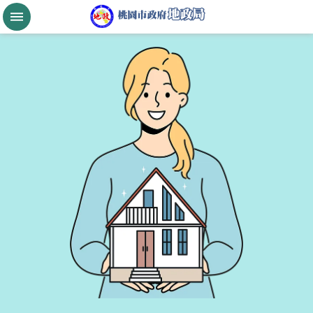
跳到主要內容區塊
桃
園
市
政
府
航
空
城
公
告
現
值
進