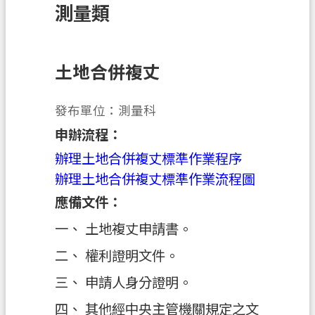
測量類
訊
息
公
告
土地合併複丈
業
發布單位：測量科
務
資
申辦流程：
訊
辦理土地合併複丈標準作業程序
土
辦理土地合併複丈標準作業流程圖
地
應備文件：
開
一、 土地複丈申請書。
發
二、 權利證明文件。
便
民
三、 申請人身分證明。
服
四、 其他經中央主管機關規定之文
務