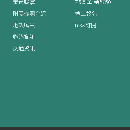
業務職掌
75風華·榮耀50
附屬機關介紹
線上報名
地政願景
RSS訂閱
聯絡資訊
交通資訊