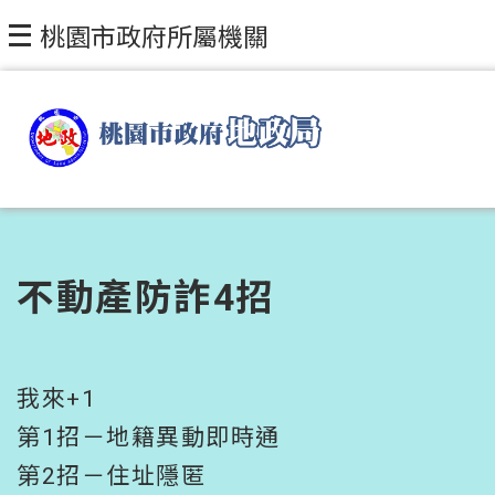
跳到主要內容區塊
桃園市政府所屬機關
不動產防詐4招
我來+1
第1招－地籍異動即時通
第2招－住址隱匿