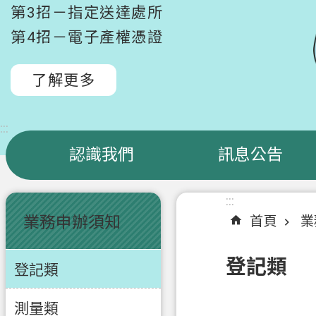
第3招－指定送達處所
第4招－電子產權憑證
了解更多
:::
認識我們
訊息公告
:::
:::
業務申辦須知
首頁
業
登記類
登記類
測量類