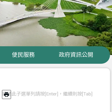
便民服務
政府資訊公開
跳過此子選單列請按[Enter]，繼續則按[Tab]