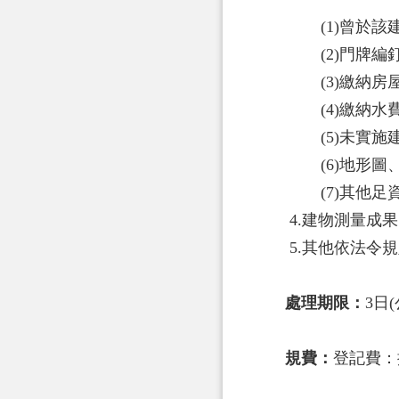
(1)曾於
(2)門牌
(3)繳納
(4)繳納
(5)未實
(6)地形
(7)其他
4.建物測量成
5.其他依法令
處理期限：
3日(
規費：
登記費：