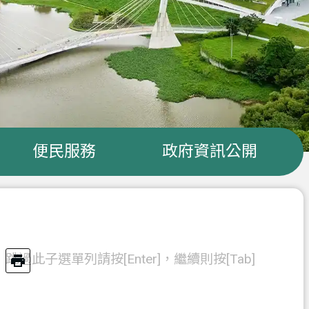
便民服務
政府資訊公開
跳過此子選單列請按[Enter]，繼續則按[Tab]