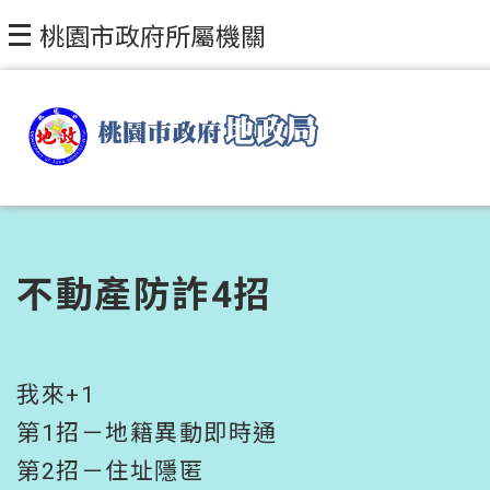
跳到主要內容區塊
桃園市政府所屬機關
不動產防詐4招
我來+1
第1招－地籍異動即時通
第2招－住址隱匿