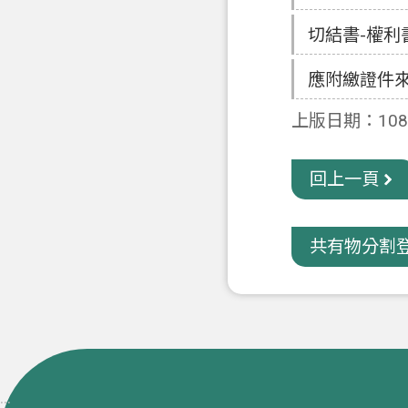
切結書-權利
應附繳證件
上版日期：108-
回上一頁
共有物分割
:::