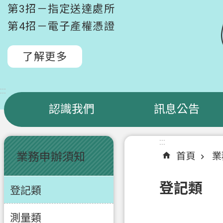
第3招－指定送達處所
第4招－電子產權憑證
了解更多
:::
認識我們
訊息公告
:::
:::
業務申辦須知
首頁
業
登記類
登記類
測量類