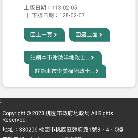
信
上版日期：113-02-05
箱
下版日期：128-02-07
常
回上一頁
回最上面
見
問
題
註銷本市謝啟洋地政士...
E
n
註銷本市李美樺地政士...
g
l
i
s
h
:::
桃
Copyright © 2023 桃園市政府地政局 All Rights
Reserved.
園
市
地址：330206 桃園市桃園區縣府路1號3、4、5樓
政