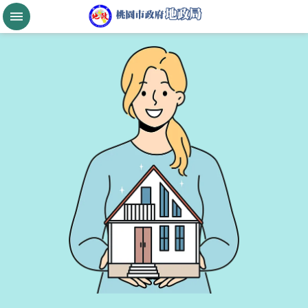
跳到主要內容區塊
桃
園
市
政
府
航
空
城
公
告
現
值
進