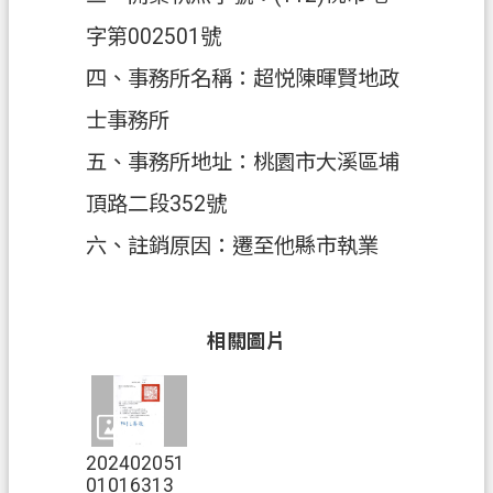
字第002501號
政
府
四、事務所名稱：超悦陳暉賢地政
資
士事務所
訊
公
五、事務所地址：桃園市大溪區埔
開
頂路二段352號
回
六、註銷原因：遷至他縣市執業
首
頁
網
相關圖片
站
導
覽
202402051
市
01016313
政