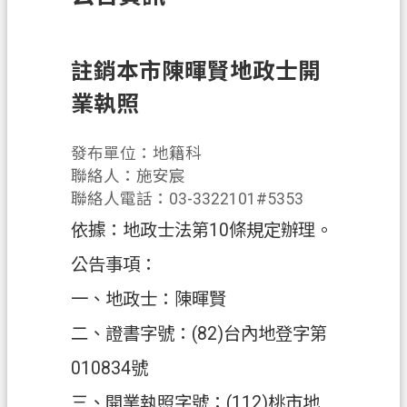
訊
息
公
註銷本市陳暉賢地政士開
告
業執照
業
務
發布單位：地籍科
資
聯絡人：施安宸
訊
聯絡人電話：03-3322101#5353
依據：地政士法第10條規定辦理。
土
地
公告事項：
開
一、地政士：陳暉賢
發
二、證書字號：(82)台內地登字第
便
民
010834號
服
三、開業執照字號：(112)桃市地
務