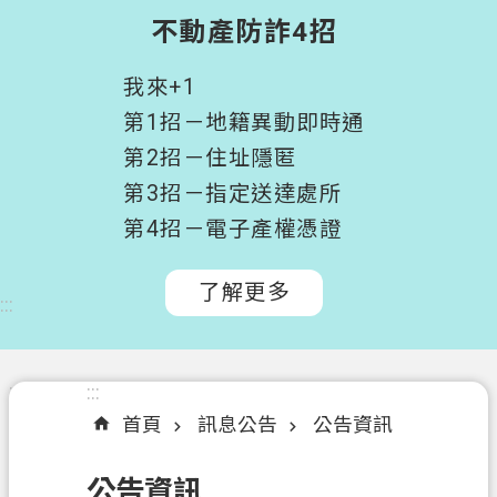
階
不動產防詐4招
搜
尋
我來+1
桃
第1招－地籍異動即時通
園
第2招－住址隱匿
市
第3招－指定送達處所
政
府
第4招－電子產權憑證
所
屬
了解更多
:::
機
關
認
:::
:::
識
首頁
訊息公告
公告資訊
我
們
公告資訊