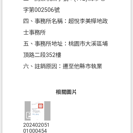
字第002506號
政
府
四、事務所名稱：超悅李美樺地政
資
士事務所
訊
公
五、事務所地址：桃園市大溪區埔
開
頂路二段352樓
回
六、註銷原因：遷至他縣市執業
首
頁
網
相關圖片
站
導
覽
202402051
市
01000454
政