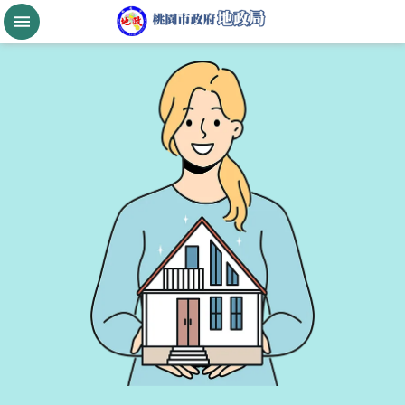
跳到主要內容區塊
桃
園
市
政
府
航
空
城
公
告
現
值
進