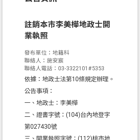
訊
息
公
註銷本市李美樺地政士開
告
業執照
業
務
發布單位：地籍科
資
聯絡人：施安宸
訊
聯絡人電話：03-3322101#5353
依據：地政士法第10條規定辦理。
土
地
公告事項：
開
一、地政士：李美樺
發
二、證書字號：(104)台內地登字
便
民
第027430號
服
三、開業執照字號：(112)桃市地
務