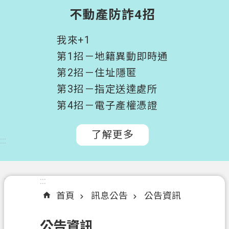
階
不動產防詐4招
搜
尋
我來+1
桃
第1招－地籍異動即時通
園
第2招－住址隱匿
市
第3招－指定送達處所
政
府
第4招－電子產權憑證
所
屬
了解更多
:::
機
關
認
:::
:::
識
首頁
訊息公告
公告資訊
我
們
公告資訊