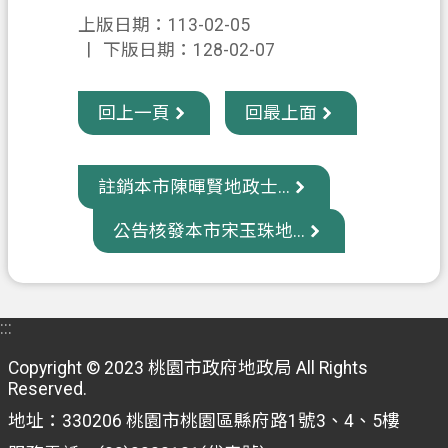
信
上版日期：113-02-05
箱
下版日期：128-02-07
常
回上一頁
回最上面
見
問
題
註銷本市陳暉賢地政士...
E
n
公告核發本市宋玉珠地...
g
l
i
s
h
:::
桃
Copyright © 2023 桃園市政府地政局 All Rights
Reserved.
園
市
地址：330206 桃園市桃園區縣府路1號3、4、5樓
政