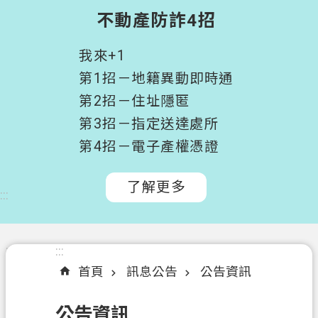
階
不動產防詐4招
搜
尋
我來+1
桃
第1招－地籍異動即時通
園
第2招－住址隱匿
市
第3招－指定送達處所
政
府
第4招－電子產權憑證
所
屬
了解更多
:::
機
關
認
:::
:::
識
首頁
訊息公告
公告資訊
我
們
公告資訊