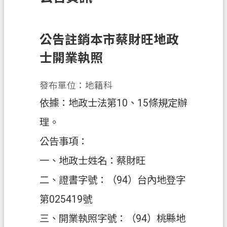
訊
息
公
公告註銷本市蔡財旺地政
告
士開業執照
業
務
發布單位：地籍科
資
依據：地政士法第10、15條規定辦
訊
理。
土
公告事項：
地
開
一、地政士姓名：蔡財旺
發
二、證書字號：（94）台內地登字
便
第025419號
民
服
三、開業執照字號：（94）桃縣地
務