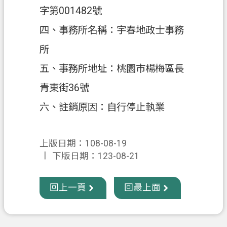
字第001482號
政
四、事務所名稱：宇春地政士事務
府
資
所
訊
五、事務所地址：桃園市楊梅區長
公
開
青東街36號
六、註銷原因：自行停止執業
回
首
頁
上版日期：108-08-19
網
下版日期：123-08-21
站
導
回上一頁
回最上面
覽
市
政