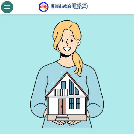
跳到主要內容區塊
桃
園
市
政
府
航
空
城
公
告
現
值
進