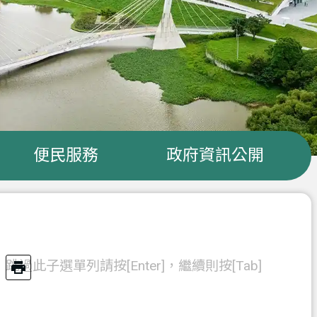
便民服務
政府資訊公開
跳過此子選單列請按[Enter]，繼續則按[Tab]