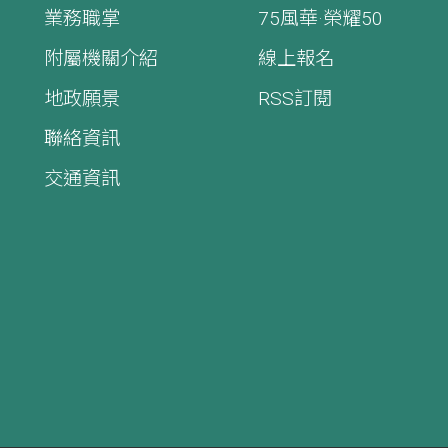
業務職掌
75風華·榮耀50
附屬機關介紹
線上報名
地政願景
RSS訂閱
聯絡資訊
交通資訊