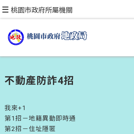
跳到主要內容區塊
桃園市政府所屬機關
不動產防詐4招
我來+1
第1招－地籍異動即時通
第2招－住址隱匿