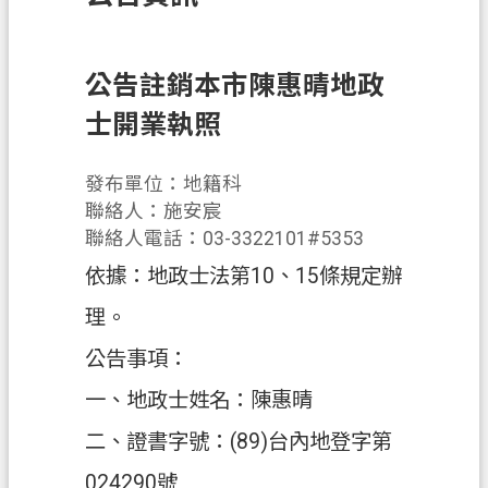
訊
息
公
公告註銷本市陳惠晴地政
告
士開業執照
業
務
發布單位：地籍科
資
聯絡人：施安宸
訊
聯絡人電話：03-3322101#5353
依據：地政士法第10、15條規定辦
土
地
理。
開
公告事項：
發
一、地政士姓名：陳惠晴
便
民
二、證書字號：(89)台內地登字第
服
024290號
務