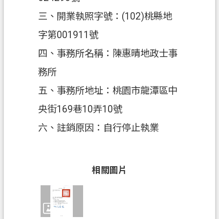
三、開業執照字號：(102)桃縣地
政
府
字第001911號
資
四、事務所名稱：陳惠晴地政士事
訊
公
務所
開
五、事務所地址：桃園市龍潭區中
回
央街169巷10弄10號
首
六、註銷原因：自行停止執業
頁
網
站
相關圖片
導
覽
市
政