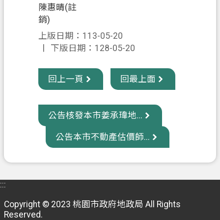
陳惠晴(註
信
銷)
箱
上版日期：113-05-20
常
下版日期：128-05-20
見
問
回上一頁
回最上面
題
E
n
公告核發本市姜承瑋地...
g
l
公告本市不動產估價師...
i
s
h
桃
:::
園
市
Copyright © 2023 桃園市政府地政局 All Rights
Reserved.
政