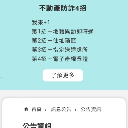
階
不動產防詐4招
搜
尋
我來+1
桃
第1招－地籍異動即時通
園
第2招－住址隱匿
市
第3招－指定送達處所
政
府
第4招－電子產權憑證
所
屬
了解更多
:::
機
關
認
:::
:::
識
首頁
訊息公告
公告資訊
我
們
公告資訊