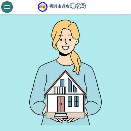
跳到主要內容區塊
桃
園
市
政
府
航
空
城
公
告
現
值
進