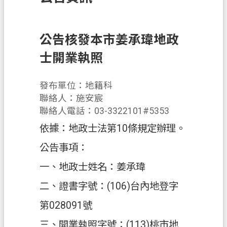
訊
息
公
公告核發本市姜承瑋地政
告
士開業執照
業
務
發布單位：地籍科
資
聯絡人：施安宸
訊
聯絡人電話：03-3322101#5353
依據：地政士法第10條規定辦理。
土
地
公告事項：
開
一、地政士姓名：姜承瑋
發
二、證書字號：(106)台內地登字
便
民
第028091號
服
三、開業執照字號：(113)桃市地
務