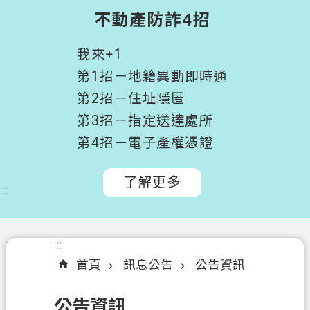
階
不動產防詐4招
搜
尋
我來+1
桃
第1招－地籍異動即時通
園
第2招－住址隱匿
市
第3招－指定送達處所
政
府
第4招－電子產權憑證
所
屬
了解更多
:::
機
關
認
:::
:::
識
首頁
訊息公告
公告資訊
我
們
公告資訊