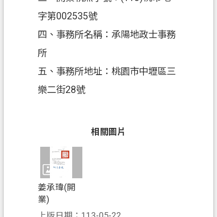
字第002535號
政
府
四、事務所名稱：承陽地政士事務
資
所
訊
公
五、事務所地址：桃園市中壢區三
開
樂二街28號
回
首
頁
相關圖片
網
站
導
覽
姜承瑋(開
業)
市
上版日期：113-05-22
政