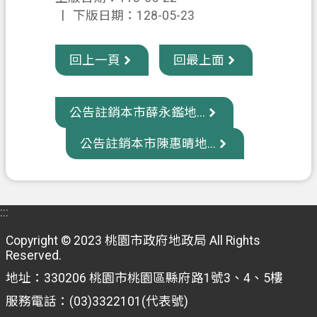
下版日期：128-05-23
信
箱
回上一頁
回最上面
常
見
問
公告註銷本市薛永鑑地...
題
公告註銷本市陳惠晴地...
E
n
g
l
i
:::
s
h
Copyright © 2023 桃園市政府地政局 All Rights
Reserved.
桃
園
地址：330206 桃園市桃園區縣府路1號3、4、5樓
市
服務電話：(03)3322101(代表號)
政