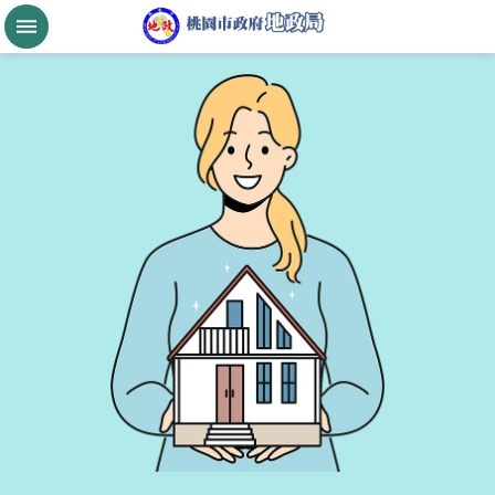
跳到主要內容區塊
桃
園
市
政
府
航
空
城
公
告
現
值
進