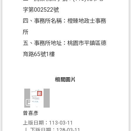
字第002522號
政
府
四、事務所名稱：橙臻地政士事務
資
所
訊
公
五、事務所地址：桃園市平鎮區德
開
育路65號1樓
回
首
頁
相關圖片
網
站
導
覽
曾喜彥
上版日期：113-03-11
市
下版日期：128-03-11
政