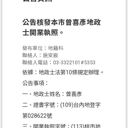
訊
息
公
公告核發本市曾喜彥地政
告
士開業執照。
業
務
發布單位：地籍科
資
聯絡人：施安宸
訊
聯絡人電話：03-3322101#5353
依據：地政士法第10條規定辦理。
土
地
公告事項：
開
一、地政士姓名：曾喜彥
發
二、證書字號：(109)台內地登字
便
民
第028622號
服
三、開業執照字號：(113)桃市地
務