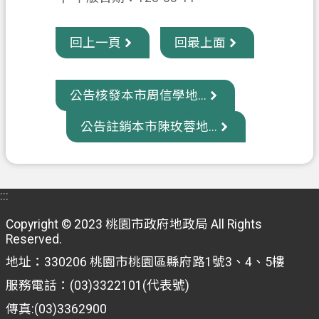
信
箱
回上一頁
回最上面
常
見
公告核發本市周信學地...
問
題
公告註銷本市陳玫蓉地...
E
n
g
l
:::
i
s
Copyright © 2023 桃園市政府地政局 All Rights
h
Reserved.
桃
地址：330206 桃園市桃園區縣府路1號3、4、5樓
園
服務電話：(03)3322101(代表號)
市
傳真:(03)3362900
政