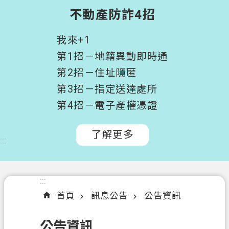
階
不動產防詐4招
搜
尋
我來+1
桃
第1招－地籍異動即時通
園
第2招－住址隱匿
市
第3招－指定送達處所
政
府
第4招－電子產權憑證
所
屬
了解更多
:::
機
關
認
:::
:::
識
首頁
訊息公告
公告資訊
我
們
公告資訊