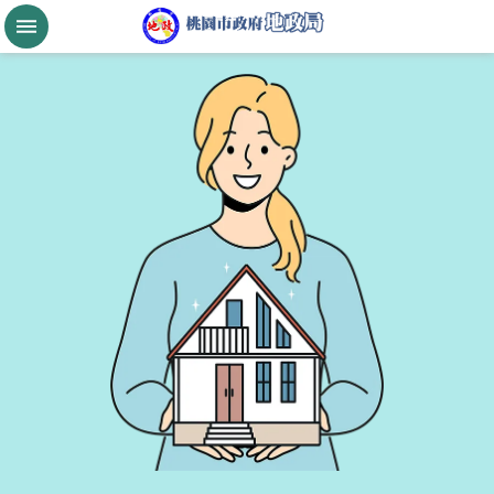
跳到主要內容區塊
桃
園
市
政
府
航
空
城
公
告
現
值
進