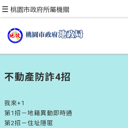
跳到主要內容區塊
桃園市政府所屬機關
不動產防詐4招
我來+1
第1招－地籍異動即時通
第2招－住址隱匿