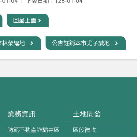
01-04
下版日期：128-01-04
回最上面
林榮耀地...
公告註銷本市尤子誠地...
業務資訊
土地開發
防範不動產詐騙專區
區段徵收