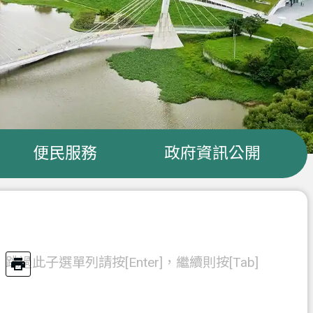
便民服務
政府資訊公開
跳過此子選單列請按[Enter]，繼續則按[Tab]