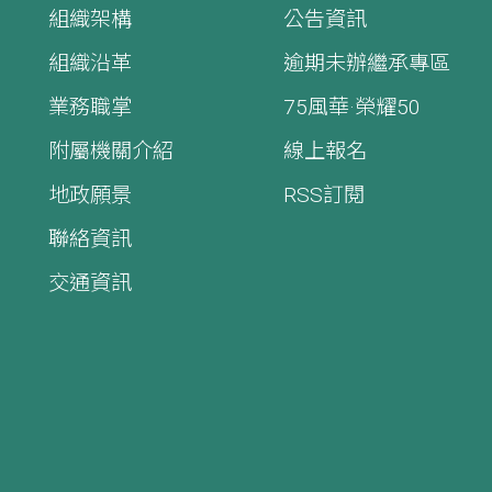
組織架構
公告資訊
組織沿革
逾期未辦繼承專區
業務職掌
75風華·榮耀50
附屬機關介紹
線上報名
地政願景
RSS訂閱
聯絡資訊
交通資訊