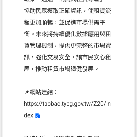
府
協助民眾獲取正確資訊，使租賃流
入
口
程更加順暢，並促進市場供需平
網
衡。未來將持續優化數據應用與租
隱
賃管理機制，提供更完整的市場資
私
訊，強化交易安全，讓市民安心租
權
政
屋，推動租賃市場穩健發展。
策
網
📌網站連結：
站
安
https://taobao.tycg.gov.tw/Z20/In
全
dex
政
策