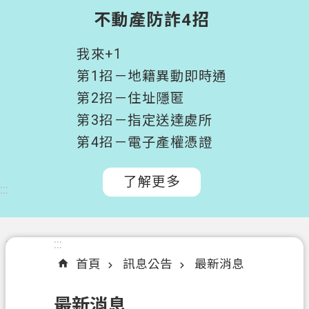
階
不動產防詐4招
搜
尋
我來+1
桃
第1招－地籍異動即時通
園
第2招－住址隱匿
市
第3招－指定送達處所
政
府
第4招－電子產權憑證
所
屬
了解更多
:::
機
關
認
:::
:::
識
首頁
訊息公告
最新消息
我
們
最新消息