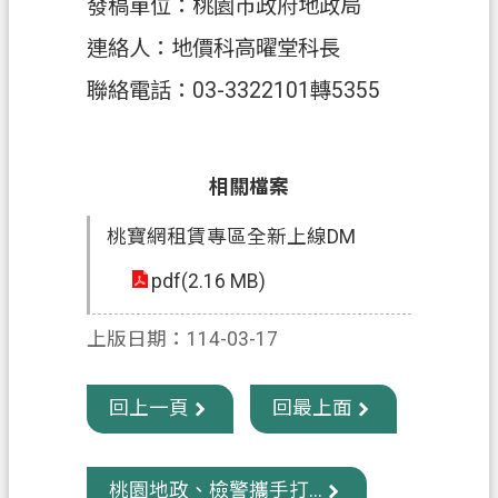
政
發稿單位：桃園市政府地政局
府
連絡人：地價科高曜堂科長
網
站
聯絡電話：03-3322101轉5355
資
料
開
相關檔案
放
宣
桃寶網租賃專區全新上線DM
告
pdf(2.16 MB)
資
訊
上版日期：114-03-17
安
全
回上一頁
回最上面
政
策
桃園地政、檢警攜手打...