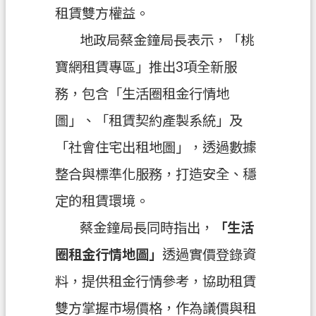
租賃雙方權益。
政
地政局蔡金鐘局長表示，「桃
府
資
寶網租賃專區」推出3項全新服
訊
務，包含「生活圈租金行情地
公
開
圖」、「租賃契約產製系統」及
「社會住宅出租地圖」，透過數據
回
首
整合與標準化服務，打造安全、穩
頁
定的租賃環境。
網
蔡金鐘局長同時指出，
「生活
站
導
圈租金行情地圖」
透過實價登錄資
覽
料，提供租金行情參考，協助租賃
市
雙方掌握市場價格，作為議價與租
政