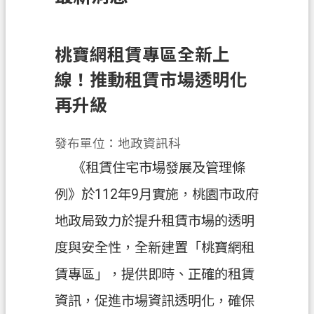
訊
息
公
桃寶網租賃專區全新上
告
線！推動租賃市場透明化
業
再升級
務
資
發布單位：地政資訊科
訊
《租賃住宅市場發展及管理條
土
例》於112年9月實施，桃園市政府
地
開
地政局致力於提升租賃市場的透明
發
度與安全性，全新建置「桃寶網租
便
賃專區」，提供即時、正確的租賃
民
服
資訊，促進市場資訊透明化，確保
務