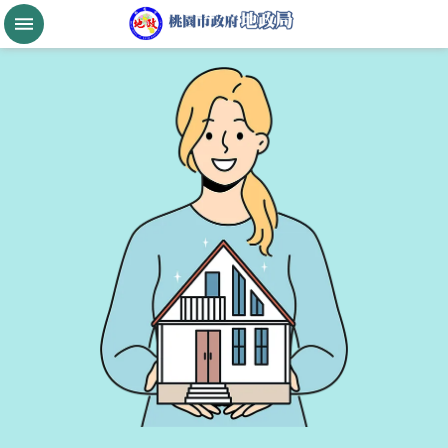
跳到主要內容區塊
桃
園
市
政
府
航
空
城
公
告
現
值
進