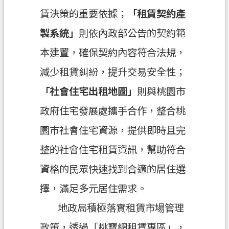
信
賃決策的重要依據；
「租賃契約產
箱
製系統」
則依內政部公告的契約範
常
本建置，確保契約內容符合法規，
見
減少租賃糾紛，提升交易安全性；
問
題
「社會住宅出租地圖」
則與桃園市
E
政府住宅發展處攜手合作，整合桃
n
g
園市社會住宅資源，提供即時且完
l
i
整的社會住宅租賃資訊，幫助符合
s
h
資格的民眾快速找到合適的居住選
桃
擇，滿足多元居住需求。
園
地政局積極落實租賃市場管理
市
政
政策，透過「桃寶網租賃專區」，