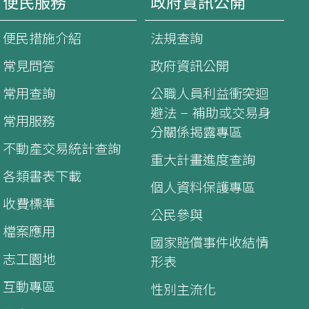
便民服務
政府資訊公開
便民措施介紹
法規查詢
常見問答
政府資訊公開
常用查詢
公職人員利益衝突迴
避法 – 補助或交易身
常用服務
分關係揭露專區
不動產交易統計查詢
重大計畫進度查詢
各類書表下載
個人資料保護專區
收費標準
公民參與
檔案應用
國家賠償事件收結情
志工園地
形表
互動專區
性別主流化