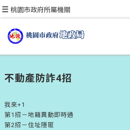
跳到主要內容區塊
桃園市政府所屬機關
不動產防詐4招
我來+1
第1招－地籍異動即時通
第2招－住址隱匿