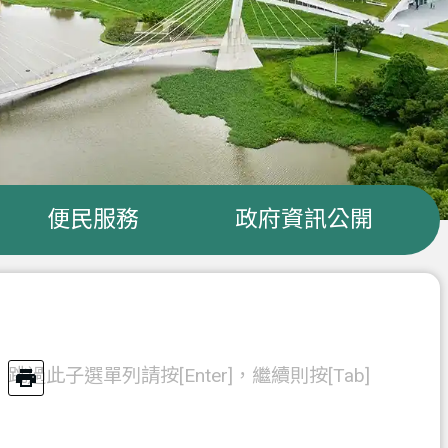
便民服務
政府資訊公開
跳過此子選單列請按[Enter]，繼續則按[Tab]