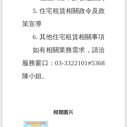
信
5.
住宅租賃相關政令及政
箱
策宣導
常
見
6.
其他住宅租賃相關事項
問
題
如有相關業務需求，請洽
E
服務窗口：03-3322101#5368
n
g
l
陳小姐。
i
s
h
桃
園
相關圖片
市
政