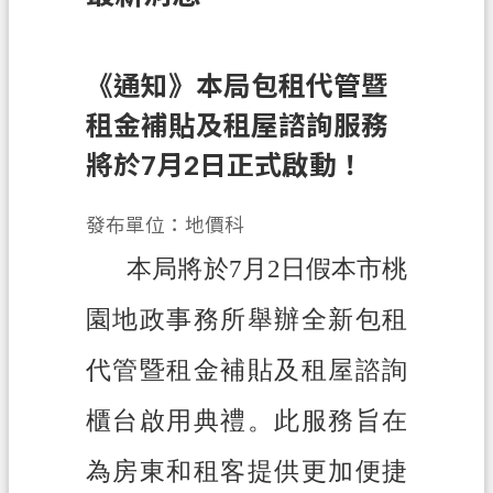
訊
息
公
《通知》本局包租代管暨
告
租金補貼及租屋諮詢服務
業
將於7月2日正式啟動！
務
資
發布單位：地價科
訊
本局將於7月2日假本市桃
土
地
園地政事務所舉辦全新包租
開
發
代管暨租金補貼及租屋諮詢
便
櫃台啟用典禮。此服務旨在
民
服
為房東和租客提供更加便捷
務