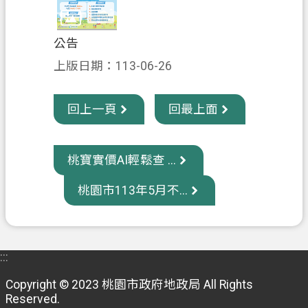
府
入
公告
口
網
上版日期：113-06-26
隱
回上一頁
回最上面
私
權
政
桃寶實價AI輕鬆查 ...
策
桃園市113年5月不...
網
站
安
全
:::
政
策
Copyright © 2023 桃園市政府地政局 All Rights
Reserved.