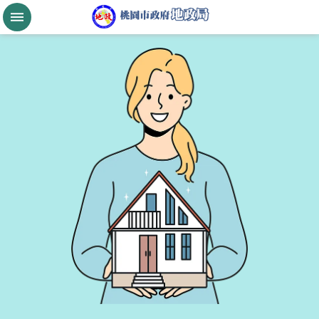
跳到主要內容區塊
桃
園
市
政
府
航
空
城
公
告
現
值
進