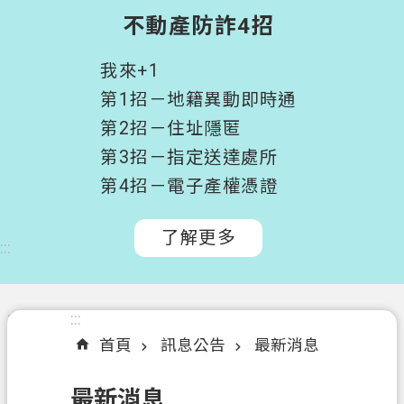
階
不動產防詐4招
搜
尋
我來+1
桃
第1招－地籍異動即時通
園
第2招－住址隱匿
市
第3招－指定送達處所
政
府
第4招－電子產權憑證
所
屬
了解更多
:::
機
關
認
:::
:::
識
首頁
訊息公告
最新消息
我
們
最新消息