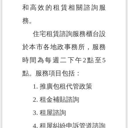
和高效的租賃相關諮詢服
政
府
務。
資
訊
住宅租賃諮詢服務櫃台設
公
於本市各地政事務所，服務
開
時間為每週二下午2點至5
回
首
點。服務項目包括：
頁
1.
推廣包租代管政策
網
站
2.
租金補貼諮詢
導
覽
3.
租屋諮詢
市
4.
租屋糾紛申訴管道諮詢
政