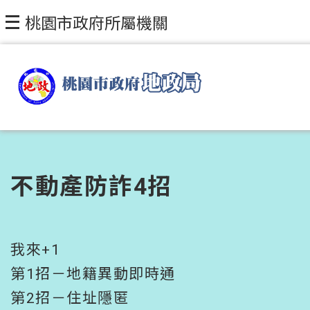
跳到主要內容區塊
桃園市政府所屬機關
不動產防詐4招
我來+1
第1招－地籍異動即時通
第2招－住址隱匿