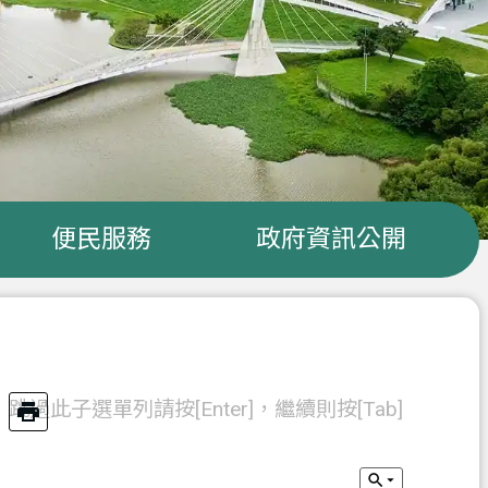
便民服務
政府資訊公開
跳過此子選單列請按[Enter]，繼續則按[Tab]