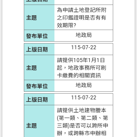
府
為申請土地登記所附
入
之印鑑證明是否有有
口
效期限?
網
地政局
隱
115-07-22
私
權
請提供105年1月1日
政
起，地政事務所可刷
策
卡繳費的相關資訊
地政局
網
站
115-07-22
安
全
請提供土地建物謄本
政
(第一類、第二類、第
策
三類)是否可以跨所申
辦，或跨縣市申辦相