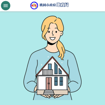
跳到主要內容區塊
桃
園
市
政
府
航
空
城
公
告
現
值
進