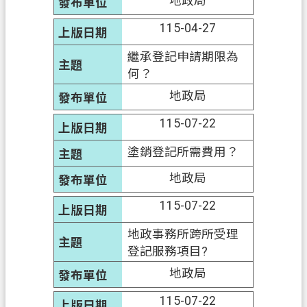
地政局
信
115-04-27
箱
繼承登記申請期限為
常
何？
見
地政局
問
題
115-07-22
E
塗銷登記所需費用？
n
g
地政局
l
i
115-07-22
s
h
地政事務所跨所受理
桃
登記服務項目?
園
地政局
市
115-07-22
政