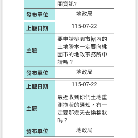
政
關資訊?
府
地政局
網
站
115-07-22
資
要申請桃園市轄內的
料
土地謄本一定要向桃
開
園市的地政事務所申
放
請嗎？
宣
告
地政局
資
115-07-22
訊
最近收到你們土地重
安
測換狀的通知，有一
全
定要那幾天去換權狀
政
嗎？
策
地政局