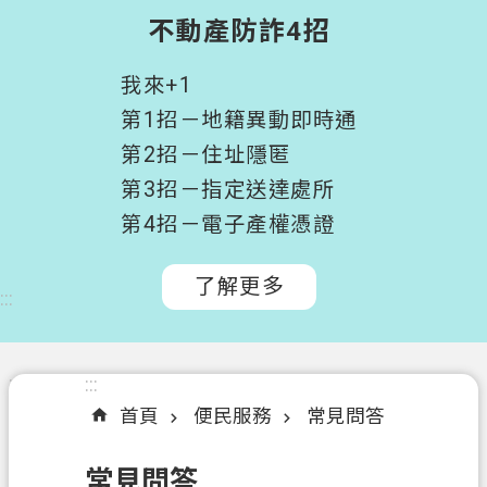
階
不動產防詐4招
搜
尋
我來+1
桃
第1招－地籍異動即時通
園
第2招－住址隱匿
市
第3招－指定送達處所
政
府
第4招－電子產權憑證
所
屬
了解更多
:::
機
關
認
:::
:::
識
首頁
便民服務
常見問答
我
們
常見問答