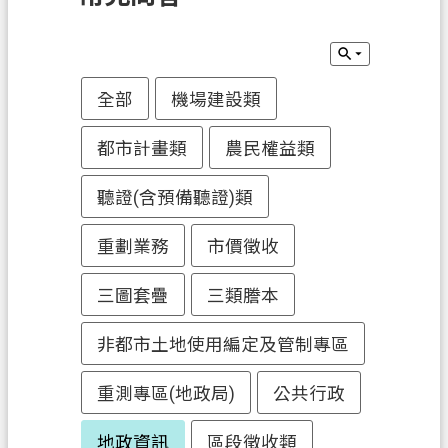
訊
息
公
告
全部
機場建設類
業
都市計畫類
農民權益類
務
資
聽證(含預備聽證)類
訊
重劃業務
市價徵收
土
地
三圖套疊
三類謄本
開
發
非都市土地使用編定及管制專區
便
重測專區(地政局)
公共行政
民
服
地政資訊
區段徵收類
務