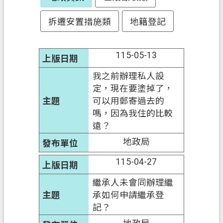
政
拆遷安置措施類
地籍登記
府
資
115-05-13
訊
公
我之前辦理私人設
開
定，現在要塗掉了，
可以用郵寄過去的
回
嗎，因為我住的比較
首
遠？
頁
地政局
網
115-04-27
站
導
繼承人未會同辦理繼
覽
承如何申請繼承登
記？
市
政