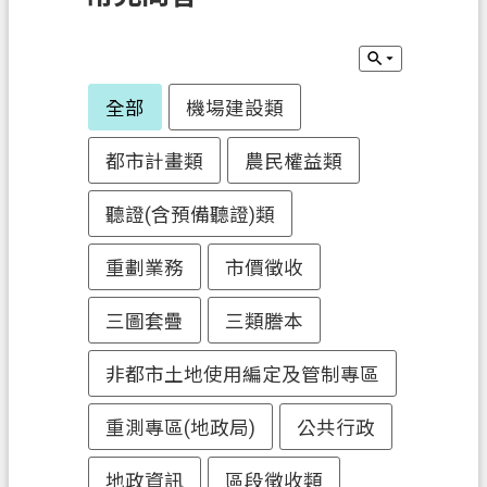
訊
息
公
告
全部
機場建設類
業
都市計畫類
農民權益類
務
資
聽證(含預備聽證)類
訊
重劃業務
市價徵收
土
地
三圖套疊
三類謄本
開
發
非都市土地使用編定及管制專區
便
重測專區(地政局)
公共行政
民
服
地政資訊
區段徵收類
務