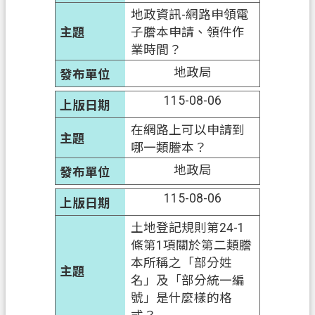
政
地政資訊-網路申領電
府
子謄本申請、領件作
網
業時間？
站
資
地政局
料
115-08-06
開
放
在網路上可以申請到
宣
哪一類謄本？
告
地政局
資
115-08-06
訊
安
土地登記規則第24-1
全
條第1項關於第二類謄
政
本所稱之「部分姓
策
名」及「部分統一編
號」是什麼樣的格