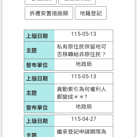
政
拆遷安置措施類
地籍登記
府
資
115-05-13
訊
公
私有原住民保留地可
開
否移轉給非原住民？
地政局
回
首
115-05-13
頁
異動索引為何權利人
網
都變成＊＊?
站
地政局
導
覽
115-04-27
市
繼承登記申請期限為
政