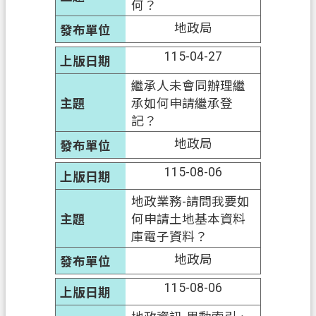
何？
信
地政局
箱
115-04-27
常
見
繼承人未會同辦理繼
問
承如何申請繼承登
題
記？
地政局
E
n
115-08-06
g
l
i
地政業務-請問我要如
s
何申請土地基本資料
h
庫電子資料？
桃
地政局
園
115-08-06
市
政