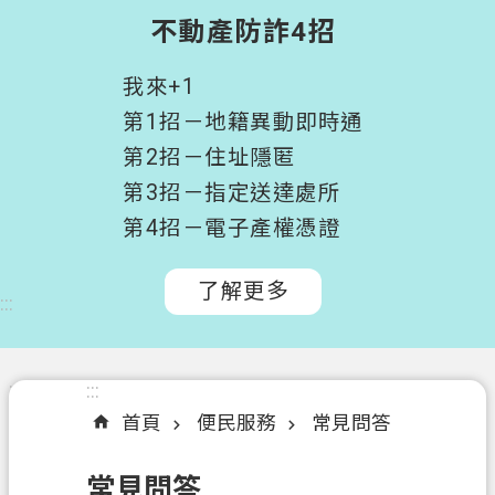
階
不動產防詐4招
搜
尋
我來+1
桃
第1招－地籍異動即時通
園
第2招－住址隱匿
市
第3招－指定送達處所
政
府
第4招－電子產權憑證
所
屬
了解更多
:::
機
關
認
:::
:::
識
首頁
便民服務
常見問答
我
們
常見問答