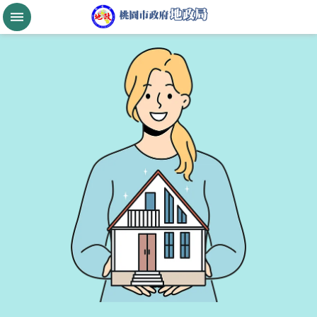
跳到主要內容區塊
桃
園
市
政
府
航
空
城
公
告
現
值
進