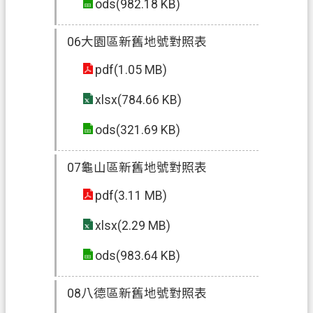
ods(982.18 KB)
府
入
06大園區新舊地號對照表
口
網
pdf(1.05 MB)
隱
xlsx(784.66 KB)
私
ods(321.69 KB)
權
政
07龜山區新舊地號對照表
策
pdf(3.11 MB)
網
站
xlsx(2.29 MB)
安
全
ods(983.64 KB)
政
策
08八德區新舊地號對照表