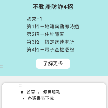
階
不動產防詐4招
搜
尋
我來+1
桃
第1招－地籍異動即時通
園
第2招－住址隱匿
市
第3招－指定送達處所
政
府
第4招－電子產權憑證
所
屬
了解更多
:::
機
關
認
:::
:::
識
首頁
便民服務
我
各類書表下載
們