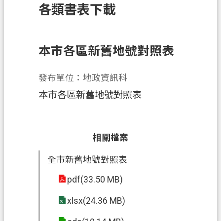
各類書表下載
訊
息
公
告
本市各區新舊地號對照表
業
發布單位：地政資訊科
務
資
本市各區新舊地號對照表
訊
土
地
相關檔案
開
全市新舊地號對照表
發
pdf(33.50 MB)
便
民
xlsx(24.36 MB)
服
務