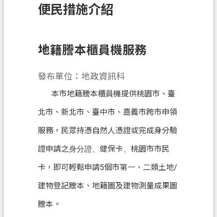
便民措施介紹
訊
息
公
告
地籍謄本櫃員機服務
業
發布單位：地政資訊科
務
資
本市地籍謄本櫃員機提供桃園市、臺
訊
北市、新北市、臺中市、嘉義市跨市申領
土
服務，民眾持憑自然人憑證或完成身分驗
地
開
證申請之
健保卡
桃園市市民
身分證、
、
發
卡，即可輕鬆申請5個市第一、二類土地/
便
建物登記謄本、地籍圖及建物測量成果圖
民
服
謄本。
務