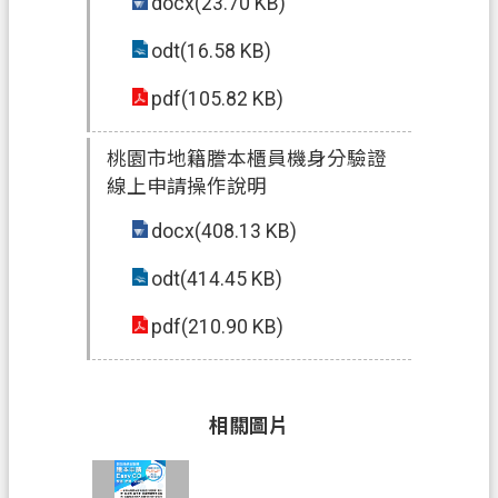
政
docx(23.70 KB)
府
odt(16.58 KB)
網
站
pdf(105.82 KB)
資
料
桃園市地籍謄本櫃員機身分驗證
開
線上申請操作說明
放
宣
docx(408.13 KB)
告
odt(414.45 KB)
資
pdf(210.90 KB)
訊
安
全
政
相關圖片
策