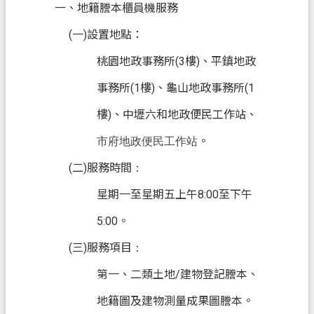
一、地籍謄本櫃員機服務
政
(一)設置地點：
府
桃園地政事務所(3樓)、平鎮地政
資
訊
事務所(1樓)、龜山地政事務所(1
公
樓)、中壢六和地政便民工作站、
開
。
市府地政便民工作站
回
首
(二)服務時間
：
頁
星期一至星期五上午8:00至下午
網
5:00。
站
(三)服務項目
：
導
覽
第一、二類土地/建物登記謄本、
市
地籍圖及建物測量成果圖謄本。
政