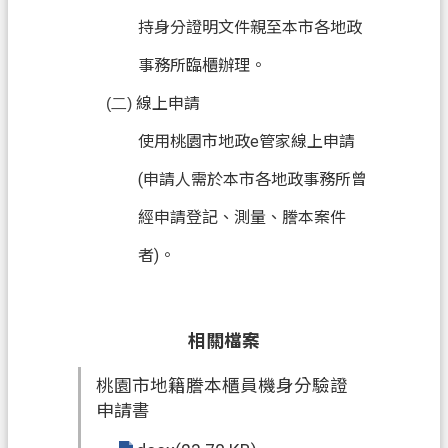
府
持身分證明文件親至本市各地政
入
事務所臨櫃辦理。
口
網
線上申請
(二)
隱
使用桃園市地政e管家線上申請
私
(申請人需於本市各地政事務所曾
權
政
經申請登記、測量、謄本案件
策
者)。
網
站
安
相關檔案
全
政
桃園市地籍謄本櫃員機身分驗證
策
申請書