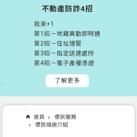
階
不動產防詐4招
搜
尋
我來+1
桃
第1招－地籍異動即時通
園
第2招－住址隱匿
市
第3招－指定送達處所
政
府
第4招－電子產權憑證
所
屬
了解更多
:::
機
關
認
:::
:::
識
首頁
便民服務
我
便民措施介紹
們