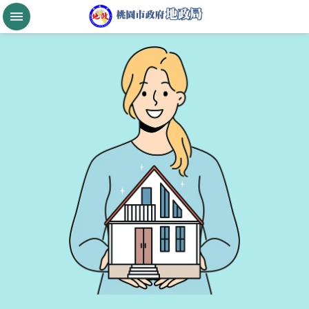
跳到主要內容區塊
桃
園
市
政
府
航
空
城
公
告
現
值
進