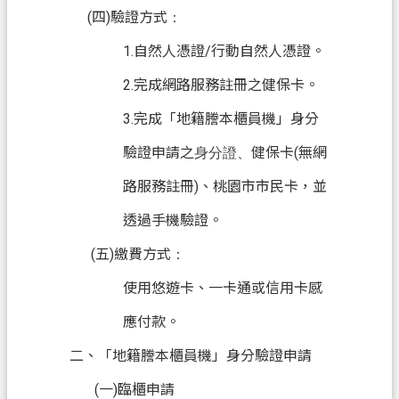
(四)驗證方式
：
信
箱
1.自然人憑證/行動自然人憑證。
常
2.完成網路服務註冊之健保卡。
見
3.完成「地籍謄本櫃員機」身分
問
題
驗證申請之
健保卡(無網
身分證、
E
路服務註冊)、桃園市市民卡，並
n
g
透過手機驗證。
l
i
(五)繳費方式
：
s
使用悠遊卡、一卡通或信用卡感
h
應付款。
桃
園
二、「地籍謄本櫃員機」身分驗證申請
市
(一)臨櫃申請
政