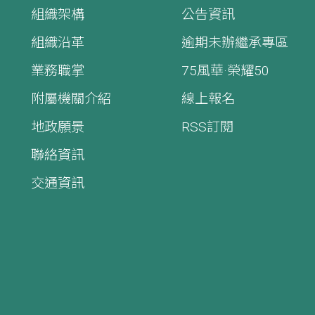
組織架構
公告資訊
組織沿革
逾期未辦繼承專區
業務職掌
75風華·榮耀50
附屬機關介紹
線上報名
地政願景
RSS訂閱
聯絡資訊
交通資訊