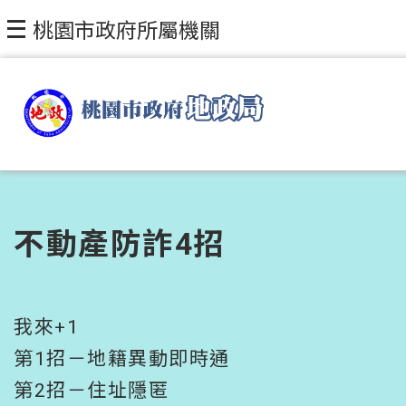
跳到主要內容區塊
桃園市政府所屬機關
不動產防詐4招
我來+1
第1招－地籍異動即時通
第2招－住址隱匿