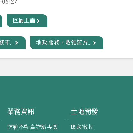
06-27
回最上面
不...
地政i服務，收領皆方...
業務資訊
土地開發
防範不動產詐騙專區
區段徵收