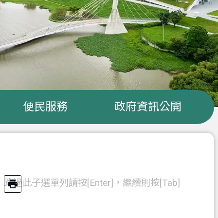
便民服務
政府資訊公開
跳過此子選單列請按[Enter]，繼續則按[Tab]