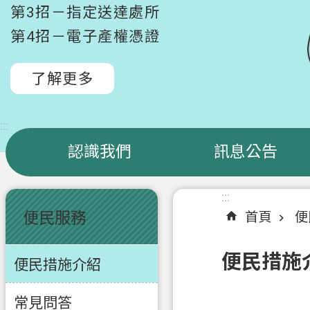
第3招－指定送達處所
第4招－電子產權憑證
了解更多
:::
認識我們
訊息公告
:::
:::
便民服務
首頁
便
便民措施
便民措施介紹
常見問答