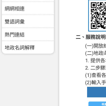
網網相連
雙語詞彙
熱門連結
二、服務說明
(一)開
地政名詞解釋
(二)地政
1. 提
2. 二
(1)查
(2)輸