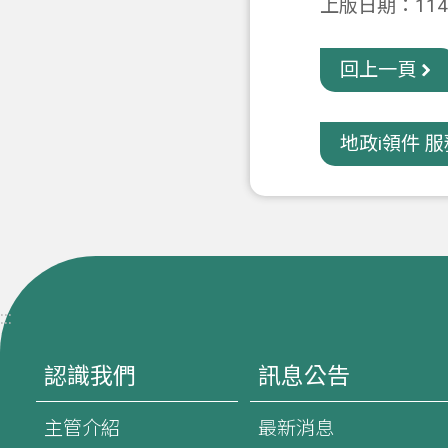
上版日期：114-
回上一頁
​地政i領件 服務
:::
認識我們
訊息公告
主管介紹
最新消息