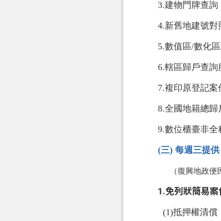
3.建物門牌查詢
4.新舊地建號對
5.數值區/數化
6.轄區歸戶查詢
7.複印原登記案
8.全國地籍總歸
9.數位櫃臺非
(三) 每週三
（復興地政便民
1.免列狀簡易
(1)抵押權清償