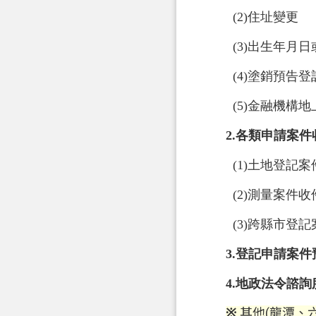
(2)住址變更
(3)出生年月
(4)塗銷預告登
(5)金融機構
2.各類申請案件
(1)土地登記案
(2)測量案件收
(3)跨縣市登
3.登記申請案
4.地政法令諮詢
其他(龍潭、
※