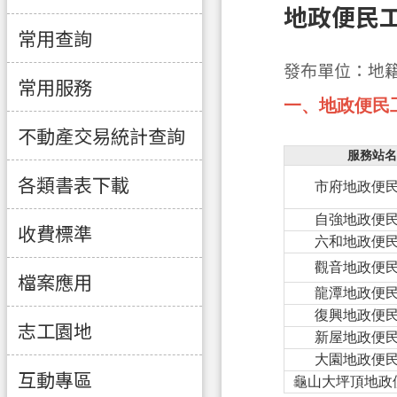
地政便民
常用查詢
發布單位：地
常用服務
一、地政便民
不動產交易統計查詢
服務站名
各類書表下載
市府地政便
自強地政便
收費標準
六和地政便
觀音地政便
檔案應用
龍潭地政便
復興地政便
志工園地
新屋地政便
大園地政便
互動專區
龜山大坪頂地政