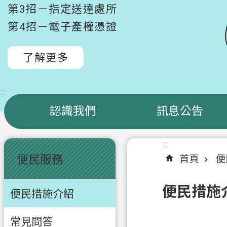
第3招－指定送達處所
第4招－電子產權憑證
了解更多
:::
認識我們
訊息公告
:::
:::
便民服務
首頁
便
便民措施
便民措施介紹
常見問答