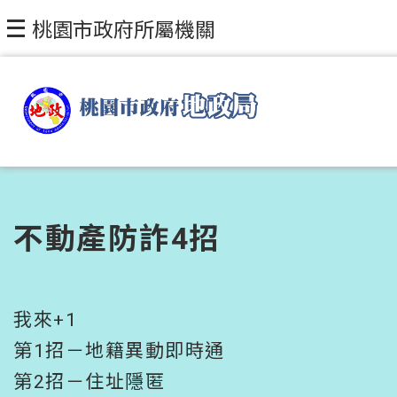
跳到主要內容區塊
桃園市政府所屬機關
不動產防詐4招
我來+1
第1招－地籍異動即時通
第2招－住址隱匿