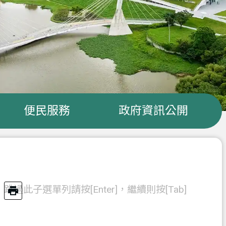
便民服務
政府資訊公開
跳過此子選單列請按[Enter]，繼續則按[Tab]