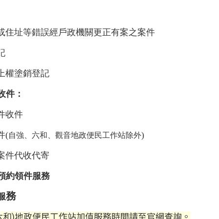
日或住址等錯誤經戶政機關更正有案之案件
記
地上權塗銷登記
收件：
件收件
件(
)
自強、六和、觀音地政便民工作站除外
記案件代收代寄
件預約領件服務
務
服
六和)地政便民工作站加值服務時間請至官網查詢。