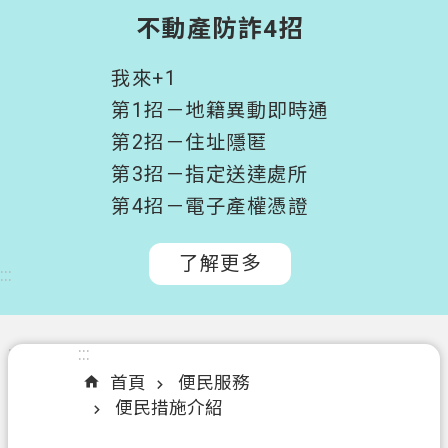
階
不動產防詐4招
搜
尋
我來+1
桃
第1招－地籍異動即時通
園
第2招－住址隱匿
市
第3招－指定送達處所
政
府
第4招－電子產權憑證
所
屬
了解更多
:::
機
關
認
:::
:::
識
首頁
便民服務
我
便民措施介紹
們