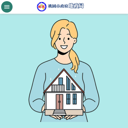
跳到主要內容區塊
桃
園
市
政
府
航
空
城
公
告
現
值
進