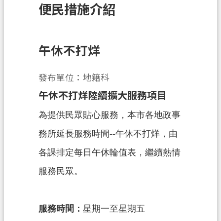
便民措施介紹
訊
息
公
告
午休不打烊
業
發布單位：地籍科
務
資
午休不打烊陸續擴大服務項目
訊
為提供民眾貼心服務，本市各地政事
土
務所延長服務時間--午休不打烊，由
地
開
各課排定每日午休輪值表，繼續熱情
發
服務民眾。
便
民
服
服務時間：
星期一至星期五
務