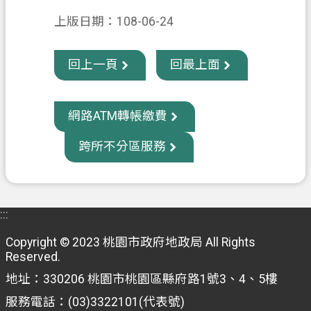
信
上版日期：108-06-24
箱
常
回上一頁
回最上面
見
問
題
網路ATM轉帳繳費
E
跨所不分區服務
n
g
l
i
s
:::
h
Copyright © 2023 桃園市政府地政局 All Rights
桃
Reserved.
園
地址：330206 桃園市桃園區縣府路1號3、4、5樓
市
服務電話：(03)3322101(代表號)
政