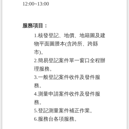
12:00~13:00
政
府
服務項目：
資
訊
1.核發登記、地價、地籍圖及建
公
物平面圖謄本(含跨所、跨縣
開
市)。
2.簡易登記案件單一窗口全程辦
回
首
理服務。
頁
3.一般登記案件收件及發件服
務。
網
4.測量申請案件收件及發件服
站
務。
導
覽
5.登記測量案件補正作業。
6.服務台各項服務。
市
政