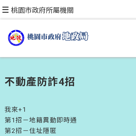
跳到主要內容區塊
桃園市政府所屬機關
不動產防詐4招
我來+1
第1招－地籍異動即時通
第2招－住址隱匿