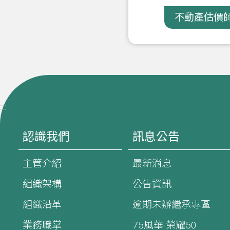
不動產估價師
:::
認識我們
訊息公告
主管介紹
最新消息
組織架構
公告資訊
組織沿革
逾期未辦繼承專區
業務職掌
75風華·榮耀50