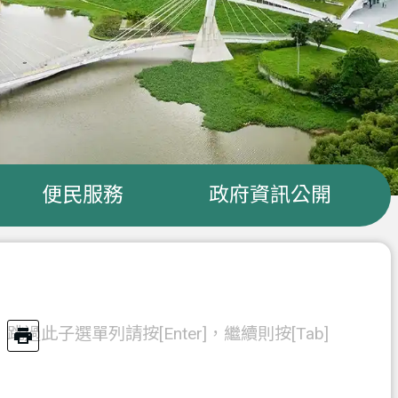
便民服務
政府資訊公開
跳過此子選單列請按[Enter]，繼續則按[Tab]