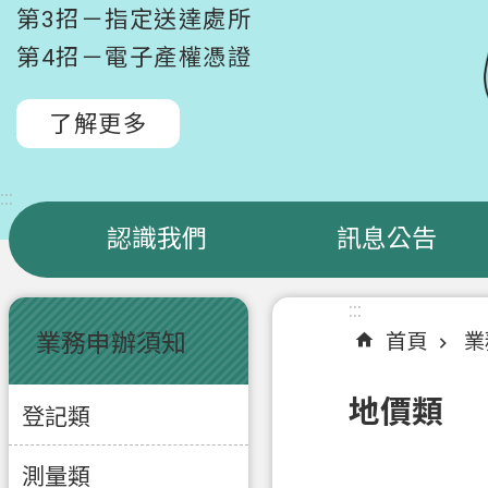
第3招－指定送達處所
第4招－電子產權憑證
了解更多
:::
認識我們
訊息公告
:::
:::
業務申辦須知
首頁
業
地價類
登記類
測量類