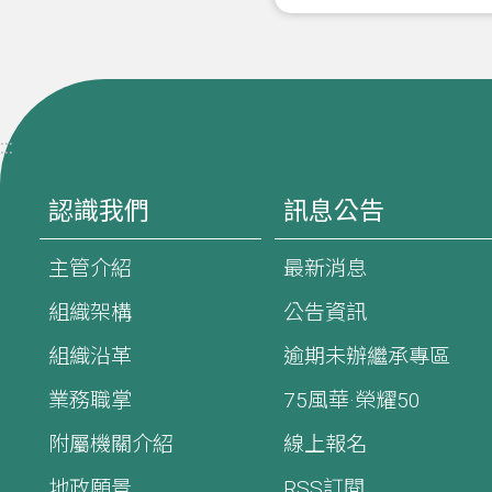
:::
認識我們
訊息公告
主管介紹
最新消息
組織架構
公告資訊
組織沿革
逾期未辦繼承專區
業務職掌
75風華·榮耀50
附屬機關介紹
線上報名
地政願景
RSS訂閱