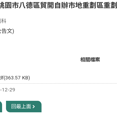
准桃園市八德區貿開自辦市地重劃區重
劃科
告文)
相關檔案
df(363.57 KB)
12-29
回最上面