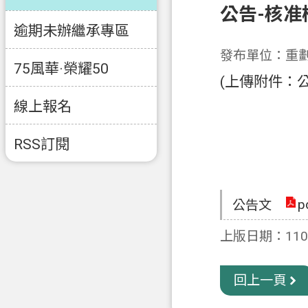
公告-核
逾期未辦繼承專區
發布單位：重
75風華·榮耀50
(上傳附件：公
線上報名
RSS訂閱
p
公告文
上版日期：110-
回上一頁