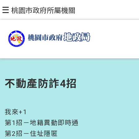
跳到主要內容區塊
桃園市政府所屬機關
不動產防詐4招
我來+1
第1招－地籍異動即時通
第2招－住址隱匿