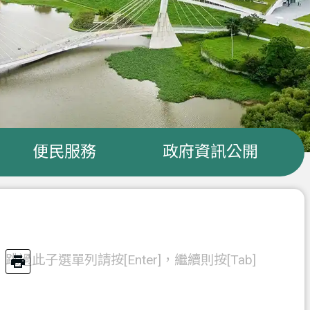
便民服務
政府資訊公開
跳過此子選單列請按[Enter]，繼續則按[Tab]