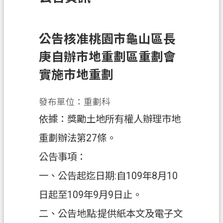
訊
息
公
公告核准桃園市龜山區長
告
庚自辦市地重劃區重劃會
業
實施市地重劃
務
資
發布單位：重劃科
訊
依據：獎勵土地所有權人辦理市地
土
重劃辦法第27條。
地
開
公告事項：
發
一、公告起迄日期:自109年8月10
便
日起至109年9月9日止。
民
服
二、公告地點:提供紙本文及電子文
務