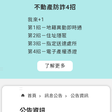
階
不動產防詐4招
搜
尋
我來+1
桃
第1招－地籍異動即時通
園
第2招－住址隱匿
市
第3招－指定送達處所
政
府
第4招－電子產權憑證
所
屬
了解更多
:::
機
關
認
:::
:::
識
首頁
訊息公告
公告資訊
我
們
公告資訊