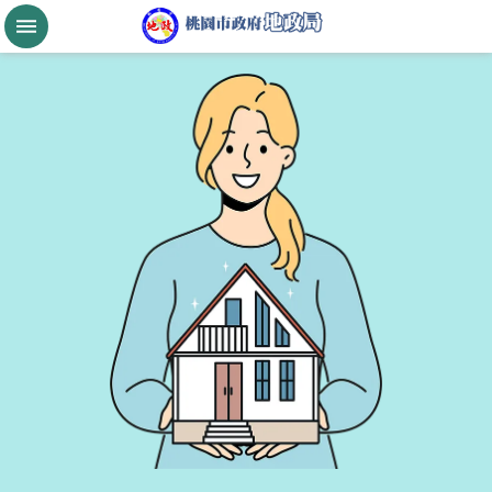
跳到主要內容區塊
桃
園
市
政
府
航
空
城
公
告
現
值
進