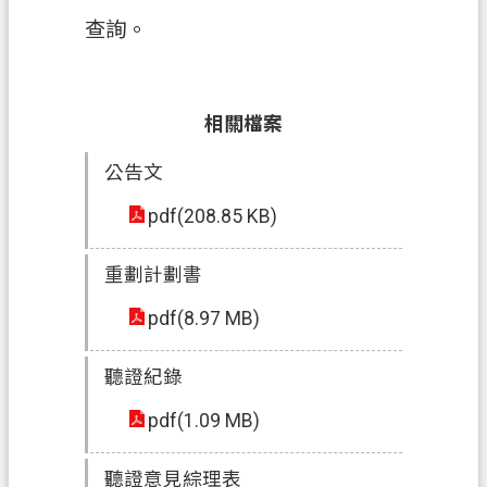
信
查詢。
箱
常
相關檔案
見
問
公告文
題
pdf(208.85 KB)
E
n
g
重劃計劃書
l
i
pdf(8.97 MB)
s
h
聽證紀錄
桃
pdf(1.09 MB)
園
市
政
聽證意見綜理表