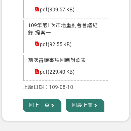
府
pdf(309.57 KB)
入
口
109年第1次市地重劃會會議紀
網
錄-提案一
隱
pdf(92.55 KB)
私
權
前次審議事項回應對照表
政
策
pdf(229.40 KB)
網
上版日期：109-08-10
站
安
全
回上一頁
回最上面
政
策