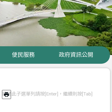
便民服務
政府資訊公開
跳過此子選單列請按[Enter]，繼續則按[Tab]