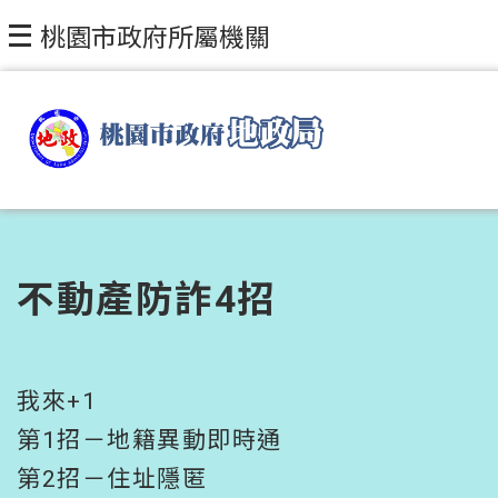
跳到主要內容區塊
桃園市政府所屬機關
不動產防詐4招
我來+1
第1招－地籍異動即時通
第2招－住址隱匿