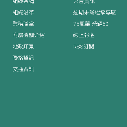
組織架構
公告資訊
組織沿革
逾期未辦繼承專區
業務職掌
75風華·榮耀50
附屬機關介紹
線上報名
地政願景
RSS訂閱
聯絡資訊
交通資訊