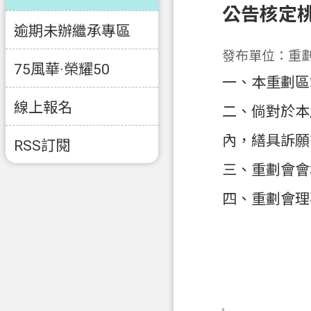
公告核定
逾期未辦繼承專區
發布單位：重
75風華·榮耀50
一、本重劃區
線上報名
二、倘對於本
內，繕具訴願
RSS訂閱
三、重劃會會
四、重劃會理